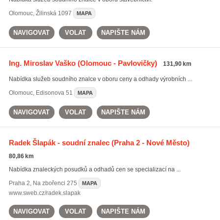
Olomouc
,
Žilinská 1097
MAPA
NAVIGOVAT
VOLAT
NAPIŠTE NÁM
Ing. Miroslav Vaško
(Olomouc - Pavlovičky)
131,90 km
Nabídka služeb soudního znalce v oboru ceny a odhady výrobních ...
Olomouc
,
Edisonova 51
MAPA
NAVIGOVAT
VOLAT
NAPIŠTE NÁM
Radek Šlapák - soudní znalec
(Praha 2 - Nové Město)
80,86 km
Nabídka znaleckých posudků a odhadů cen se specializací na ...
Praha 2
,
Na zbořenci 275
MAPA
www.sweb.cz/radek.slapak
NAVIGOVAT
VOLAT
NAPIŠTE NÁM