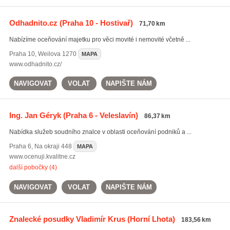
Odhadnito.cz
(Praha 10 - Hostivař)
71,70 km
Nabízíme oceňování majetku pro věci movité i nemovité včetně ...
Praha 10
,
Weilova 1270
MAPA
www.odhadnito.cz/
NAVIGOVAT
VOLAT
NAPIŠTE NÁM
Ing. Jan Géryk
(Praha 6 - Veleslavín)
86,37 km
Nabídka služeb soudního znalce v oblasti oceňování podniků a ...
Praha 6
,
Na okraji 448
MAPA
www.ocenuji.kvalitne.cz
další pobočky (4)
NAVIGOVAT
VOLAT
NAPIŠTE NÁM
Znalecké posudky Vladimír Krus
(Horní Lhota)
183,56 km