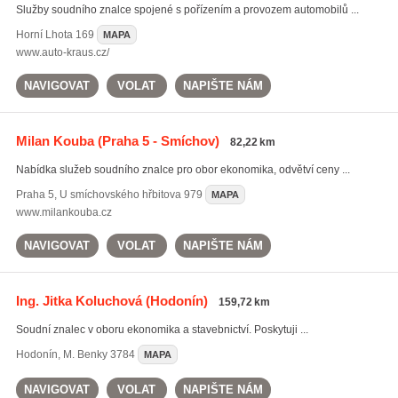
Služby soudního znalce spojené s pořízením a provozem automobilů ...
Horní Lhota
169
MAPA
www.auto-kraus.cz/
NAVIGOVAT
VOLAT
NAPIŠTE NÁM
Milan Kouba
(Praha 5 - Smíchov)
82,22 km
Nabídka služeb soudního znalce pro obor ekonomika, odvětví ceny ...
Praha 5
,
U smíchovského hřbitova 979
MAPA
www.milankouba.cz
NAVIGOVAT
VOLAT
NAPIŠTE NÁM
Ing. Jitka Koluchová
(Hodonín)
159,72 km
Soudní znalec v oboru ekonomika a stavebnictví. Poskytuji ...
Hodonín
,
M. Benky 3784
MAPA
NAVIGOVAT
VOLAT
NAPIŠTE NÁM