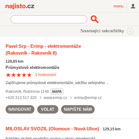
Najisto.cz
menu
SEKCE
ŠTÍTKY
Související sekce/štítky
Najisto.cz
soudní posudky
Pavel Srp - Erimp - elektromontáže
(Rakovník - Rakovník II)
soudní posudky
(162)
soudní znalecké posudky
(202)
128,65 km
znalecké posudky
(667)
Průmyslové elektromontáže
1
hodnocení
Všechny související štítky
Zajišťujeme průmyslové elektromontáže, údržbu veřejného ...
Rakovník
,
Rubínova 1146
MAPA
+420 313 517 320
www.erimp.cz
erimp@erimp.cz
NAVIGOVAT
VOLAT
NAPIŠTE NÁM
MILOSLAV SVOZIL
(Olomouc - Nová Ulice)
129,15 km
Nabídka služeb soudního znalce v oboru stavebnictví.