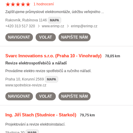
1
hodnocení
Zajišťujeme průmyslové elektromontáže, údržbu veřejného ...
Rakovník
,
Rubínova 1146
MAPA
+420 313 517 320
www.erimp.cz
erimp@erimp.cz
NAVIGOVAT
VOLAT
NAPIŠTE NÁM
Svarc Innovations s.r.o.
(Praha 10 - Vinohrady)
78,05 km
Revize elektrospotřebičů a nářadí
Provádíme elektro revize spotřebičů a ručního nářadí.
Praha 10
,
Korunní 2569
MAPA
www.spotrebice-revize.cz
NAVIGOVAT
VOLAT
NAPIŠTE NÁM
Ing. Jiří Stach
(Studnice - Starkoč)
79,75 km
Projektování a revize elektroinstalací.
Studnice
30
MAPA