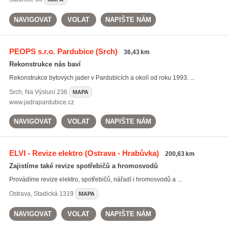
NAVIGOVAT
VOLAT
NAPIŠTE NÁM
PEOPS s.r.o. Pardubice
(Srch)
36,43 km
Rekonstrukce nás baví
Rekonstrukce bytových jader v Pardubicích a okolí od roku 1993. ...
Srch
,
Na Výsluní 236
MAPA
www.jadrapardubice.cz
NAVIGOVAT
VOLAT
NAPIŠTE NÁM
ELVI - Revize elektro
(Ostrava - Hrabůvka)
200,63 km
Zajistíme také revize spotřebičů a hromosvodů
Provádíme revize elektro, spotřebičů, nářadí i hromosvodů a ...
Ostrava
,
Stadická 1319
MAPA
NAVIGOVAT
VOLAT
NAPIŠTE NÁM