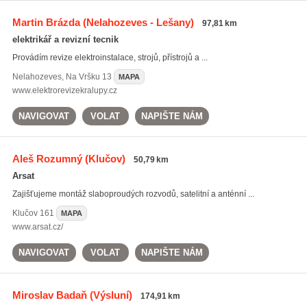
Martin Brázda
(Nelahozeves - Lešany)
97,81 km
elektrikář a revizní tecnik
Provádím revize elektroinstalace, strojů, přístrojů a ...
Nelahozeves
,
Na Vršku 13
MAPA
www.elektrorevizekralupy.cz
NAVIGOVAT
VOLAT
NAPIŠTE NÁM
Aleš Rozumný
(Klučov)
50,79 km
Arsat
Zajišťujeme montáž slaboproudých rozvodů, satelitní a anténní ...
Klučov
161
MAPA
www.arsat.cz/
NAVIGOVAT
VOLAT
NAPIŠTE NÁM
Miroslav Badaň
(Výsluní)
174,91 km