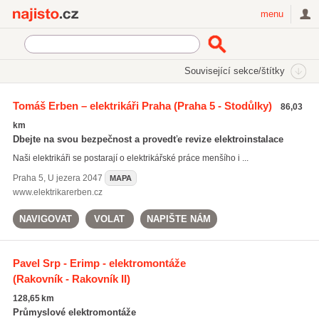
Najisto.cz
menu
SEKCE
ŠTÍTKY
Související sekce/štítky
Najisto.cz
Služby a řemesla
Řemeslníci
Tomáš Erben – elektrikáři Praha
(Praha 5 - Stodůlky)
86,03
Elektromontážní a elektroinstalační práce
Revize elektrických zařízení a rozvodů
km
Dbejte na svou bezpečnost a provedťe revize elektroinstalace
Naši elektrikáři se postarají o elektrikářské práce menšího i ...
Praha 5
,
U jezera 2047
MAPA
www.elektrikarerben.cz
NAVIGOVAT
VOLAT
NAPIŠTE NÁM
Pavel Srp - Erimp - elektromontáže
(Rakovník - Rakovník II)
128,65 km
Průmyslové elektromontáže