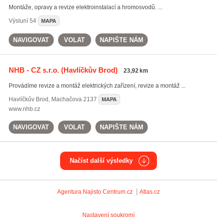
Montáže, opravy a revize elektroinstalací a hromosvodů. ...
Výsluní
54
MAPA
NAVIGOVAT
VOLAT
NAPIŠTE NÁM
NHB - CZ s.r.o.
(Havlíčkův Brod)
23,92 km
Provádíme revize a montáž elektrických zařízení, revize a montáž ...
Havlíčkův Brod
,
Machačova 2137
MAPA
www.nhb.cz
NAVIGOVAT
VOLAT
NAPIŠTE NÁM
Načíst další výsledky
Agentura Najisto
Centrum.cz
Atlas.cz
Nastavení soukromí