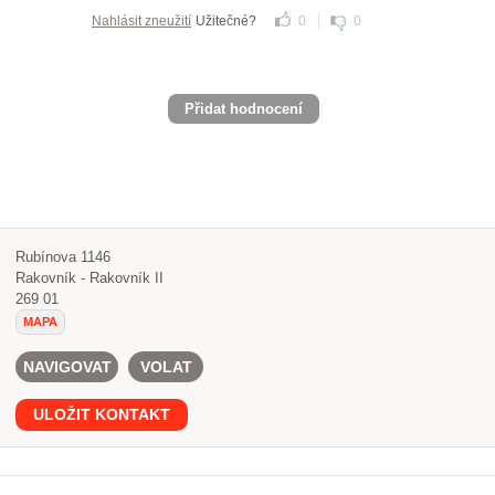
Nahlásit zneužití
Užitečné?
0
0
Přidat hodnocení
Rubínova 1146
Rakovník - Rakovník II
269 01
MAPA
NAVIGOVAT
VOLAT
ULOŽIT KONTAKT