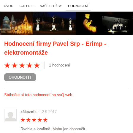
ÚVOD
GALERIE
NAŠE SLUŽBY
HODNOCENÍ
Hodnocení firmy
Pavel Srp - Erimp -
elektromontáže
1
hodnocení
OHODNOTIT
Stáhněte si toto hodnocení na svůj web
zákazník
2.9.2017
Rychle a kvalitně. Mohu jen doporučit.