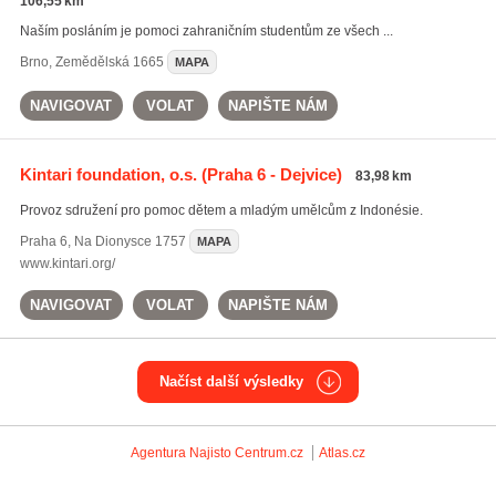
106,55 km
Naším posláním je pomoci zahraničním studentům ze všech ...
Brno
,
Zemědělská 1665
MAPA
NAVIGOVAT
VOLAT
NAPIŠTE NÁM
Kintari foundation, o.s.
(Praha 6 - Dejvice)
83,98 km
Provoz sdružení pro pomoc dětem a mladým umělcům z Indonésie.
Praha 6
,
Na Dionysce 1757
MAPA
www.kintari.org/
NAVIGOVAT
VOLAT
NAPIŠTE NÁM
Načíst další výsledky
Agentura Najisto
Centrum.cz
Atlas.cz