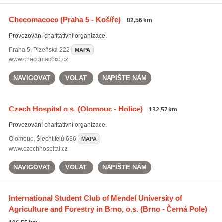
Checomacoco
(Praha 5 - Košíře)
82,56 km
Provozování charitativní organizace.
Praha 5
,
Plzeňská 222
MAPA
www.checomacoco.cz
NAVIGOVAT
VOLAT
NAPIŠTE NÁM
Czech Hospital o.s.
(Olomouc - Holice)
132,57 km
Provozování charitativní organizace.
Olomouc
,
Šlechtitelů 636
MAPA
www.czechhospital.cz
NAVIGOVAT
VOLAT
NAPIŠTE NÁM
International Student Club of Mendel University of
Agriculture and Forestry in Brno, o.s.
(Brno - Černá Pole)