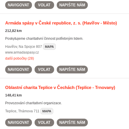
NAVIGOVAT
VOLAT
NAPIŠTE NÁM
Armáda spásy v České republice, z. s.
(Havířov - Město)
212,82 km
Poskytujeme charitativní činnost potřebným lidem.
Havířov
,
Na Spojce 807
MAPA
www.armadaspasy.cz
další pobočky (28)
NAVIGOVAT
VOLAT
NAPIŠTE NÁM
Oblastní charita Teplice v Čechách
(Teplice - Trnovany)
148,41 km
Provozování charitativní organizace.
Teplice
,
Thámova 711
MAPA
NAVIGOVAT
VOLAT
NAPIŠTE NÁM