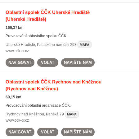
Oblastní spolek ČČK Uherské Hradiště
(Uherské Hradiště)
166,37 km
Provozování oblastního spolku ČČK.
Uherské Hradiště
,
Palackého náměstí 293
MAPA
www.cck-cr.cz
NAVIGOVAT
VOLAT
NAPIŠTE NÁM
Oblastní spolek ČČK Rychnov nad Kněžnou
(Rychnov nad Kněžnou)
69,15 km
Provozování oblastní organizace ČČK.
Rychnov nad Kněžnou
,
Panská 79
MAPA
www.cck-cr.cz
NAVIGOVAT
VOLAT
NAPIŠTE NÁM