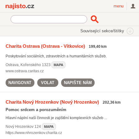
Najisto.cz
menu
SEKCE
ŠTÍTKY
Související sekce/štítky
Najisto.cz
Rodina a společnost
Charita
Charitativní organizace
Charita Ostrava
(Ostrava - Vítkovice)
199,40 km
Poskytování sociálních, zdravotních a humanitárních služeb.
Ostrava
,
Kořenského 1323
MAPA
www.ostrava.caritas.cz
NAVIGOVAT
VOLAT
NAPIŠTE NÁM
Charita Nový Hrozenkov
(Nový Hrozenkov)
202,36 km
Pomoc srdcem a porozuměním
Hlavní náplní naší činnosti je zajištění komplexních služeb ...
Nový Hrozenkov
124
MAPA
https://www.nhrozenkov.charita.cz