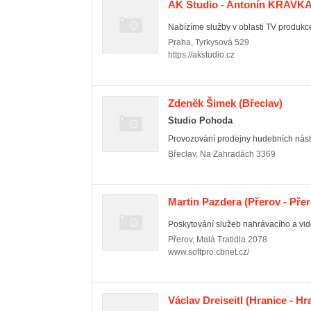
AK Studio - Antonín KRAVK
Nabízíme služby v oblasti TV produkce
Praha
,
Tyrkysová 529
https://akstudio.cz
Zdeněk Šimek
(Břeclav)
Studio Pohoda
Provozování prodejny hudebních nástr
Břeclav
,
Na Zahradách 3369
Martin Pazdera
(Přerov - Přer
Poskytování služeb nahrávacího a vid
Přerov
,
Malá Tratidla 2078
www.softpro.cbnet.cz/
Václav Dreiseitl
(Hranice - Hra