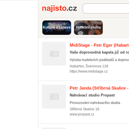
Najisto.cz
Kultura a zábava
Hudební služby
MidiStage - Petr Eger
(Habart
Vaše doprovodná kapela již od r
Výroba hudebních podkladů a doprovod
Habartov
,
Švermova 128
https://www.midistage.cz
Petr Janda
(Stříbrná Skalice 
Nahrávací studio Propast
Provozování nahrávacího studia.
Stříbrná Skalice
18
www.propast.cz