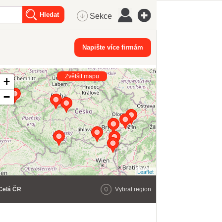
Sekce
Napište více firmám
Zvětšit mapu
+
−
Leaflet
Celá ČR
Vybrat region