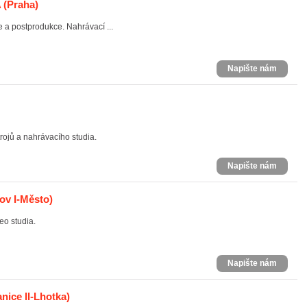
A
(Praha)
 a postprodukce. Nahrávací ...
Napište nám
ojů a nahrávacího studia.
Napište nám
ov I-Město)
eo studia.
Napište nám
nice II-Lhotka)