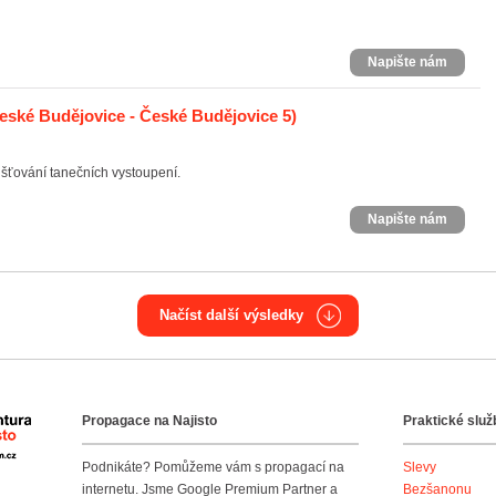
Napište nám
eské Budějovice - České Budějovice 5)
išťování tanečních vystoupení.
Napište nám
Načíst další výsledky
Propagace na Najisto
Praktické služ
Agentura Najisto
Podnikáte? Pomůžeme vám s propagací na
Slevy
internetu. Jsme Google Premium Partner a
Bezšanonu