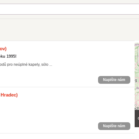
ov)
oku 1995!
ů pro neúplné kapely, sólo ...
Napište nám
- Hradec)
Napište nám