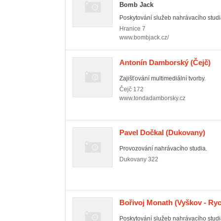
Bomb Jack
Poskytování služeb nahrávacího studi
Hranice
7
www.bombjack.cz/
Antonín Damborský
(Čejč)
Zajišťování multimediální tvorby.
Čejč
172
www.tondadamborsky.cz
Pavel Dočkal
(Dukovany)
Provozování nahrávacího studia.
Dukovany
322
Bořivoj Monath
(Vyškov - Ryc
Poskytování služeb nahrávacího studi