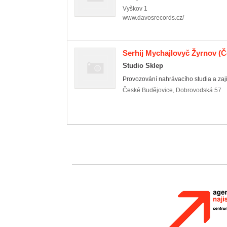
Vyškov
1
www.davosrecords.cz/
Serhij Mychajlovyč Žyrnov
(Č
Studio Sklep
Provozování nahrávacího studia a zaj
České Budějovice
,
Dobrovodská 57