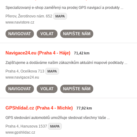
Specializovaný e-shop zaměřený na prodej GPS navigací a produkty ...
Přerov
,
Žerotínovo nám. 652
MAPA
www.navistore.cz
NAVIGOVAT
VOLAT
NAPIŠTE NÁM
Navigace24.eu
(Praha 4 - Háje)
71,42 km
Zajišťujeme a dodáváme našim zákazníkům aktuální mapové podklady ...
Praha 4
,
Ocelíkova 713
MAPA
www.navigace24.eu
NAVIGOVAT
VOLAT
NAPIŠTE NÁM
GPShlídač.cz
(Praha 4 - Michle)
77,92 km
GPS sledování automobilů umožňuje sledovat všechny Vaše ...
Praha 4
,
Hanusova 1537
MAPA
www.gpshlidac.cz