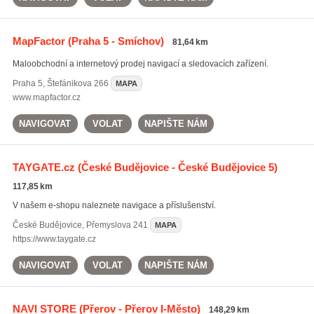
MapFactor
(Praha 5 - Smíchov)
81,64 km
Maloobchodní a internetový prodej navigací a sledovacích zařízení.
Praha 5
,
Štefánikova 266
MAPA
www.mapfactor.cz
NAVIGOVAT
VOLAT
NAPIŠTE NÁM
TAYGATE.cz
(České Budějovice - České Budějovice 5)
117,85 km
V našem e-shopu naleznete navigace a příslušenství.
České Budějovice
,
Přemyslova 241
MAPA
https://www.taygate.cz
NAVIGOVAT
VOLAT
NAPIŠTE NÁM
NAVI STORE
(Přerov - Přerov I-Město)
148,29 km