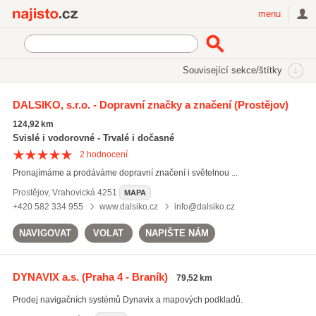
Najisto.cz
menu
SEKCE
ŠTÍTKY
Související sekce/štítky
Najisto.cz
Internetové obchody a služby
On-line obchody
DALSIKO, s.r.o. - Dopravní značky a značení
(Prostějov)
Auto-moto
Navigační systémy
124,92 km
Svislé i vodorovné - Trvalé i dočasné
2
hodnocení
Pronajímáme a prodáváme dopravní značení i světelnou ...
Prostějov
,
Vrahovická 4251
MAPA
+420 582 334 955
www.dalsiko.cz
info@dalsiko.cz
NAVIGOVAT
VOLAT
NAPIŠTE NÁM
DYNAVIX a.s.
(Praha 4 - Braník)
79,52 km
Prodej navigačních systémů Dynavix a mapových podkladů.