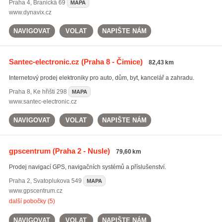
Praha 4
,
Branická 69
MAPA
www.dynavix.cz
NAVIGOVAT
VOLAT
NAPIŠTE NÁM
Santec-electronic.cz
(Praha 8 - Čimice)
82,43 km
Internetový prodej elektroniky pro auto, dům, byt, kancelář a zahradu.
Praha 8
,
Ke hřišti 298
MAPA
www.santec-electronic.cz
NAVIGOVAT
VOLAT
NAPIŠTE NÁM
gpscentrum
(Praha 2 - Nusle)
79,60 km
Prodej navigací GPS, navigačních systémů a příslušenství.
Praha 2
,
Svatoplukova 549
MAPA
www.gpscentrum.cz
další pobočky (5)
NAVIGOVAT
VOLAT
NAPIŠTE NÁM