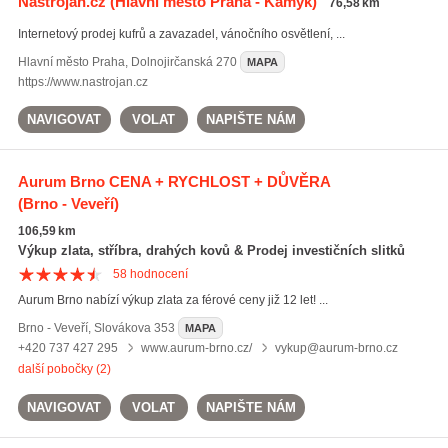
Nastrojan.cz
(Hlavní město Praha - Kamýk)
76,58 km
Internetový prodej kufrů a zavazadel, vánočního osvětlení, ...
Hlavní město Praha
,
Dolnojirčanská 270
MAPA
https://www.nastrojan.cz
NAVIGOVAT
VOLAT
NAPIŠTE NÁM
Aurum Brno CENA + RYCHLOST + DŮVĚRA
(Brno - Veveří)
106,59 km
Výkup zlata, stříbra, drahých kovů & Prodej investičních slitků
58
hodnocení
Aurum Brno nabízí výkup zlata za férové ceny již 12 let! ...
Brno - Veveří
,
Slovákova 353
MAPA
+420 737 427 295
www.aurum-brno.cz/
vykup@aurum-brno.cz
další pobočky (2)
NAVIGOVAT
VOLAT
NAPIŠTE NÁM