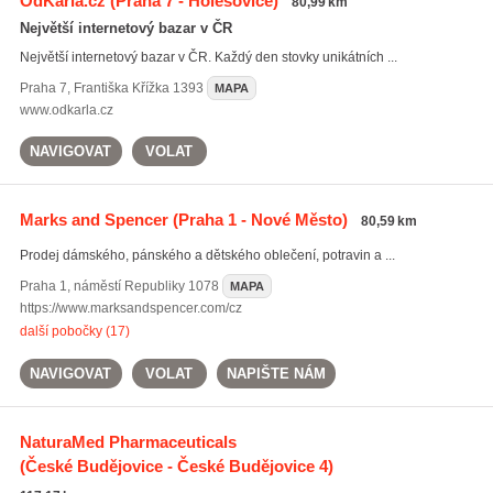
OdKarla.cz
(Praha 7 - Holešovice)
80,99 km
Největší internetový bazar v ČR
Největší internetový bazar v ČR. Každý den stovky unikátních ...
Praha 7
,
Františka Křížka 1393
MAPA
www.odkarla.cz
NAVIGOVAT
VOLAT
Marks and Spencer
(Praha 1 - Nové Město)
80,59 km
Prodej dámského, pánského a dětského oblečení, potravin a ...
Praha 1
,
náměstí Republiky 1078
MAPA
https://www.marksandspencer.com/cz
další pobočky (17)
NAVIGOVAT
VOLAT
NAPIŠTE NÁM
NaturaMed Pharmaceuticals
(České Budějovice - České Budějovice 4)