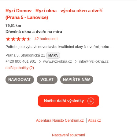
Ryzí Domov - Ryzí okna - výroba oken a dveří
(Praha 5 - Lahovice)
79,61 km
Dřevěná okna a dveře na míru
42
hodnocení
Potřebujete vybavit novostavbu kvalitními okny či dveřmi, nebo ...
Praha 5
,
Strakonická 21
MAPA
+420 800 401 901
www.ryzi-okna.cz
info@ryzi-okna.cz
další pobočky (2)
NAVIGOVAT
VOLAT
NAPIŠTE NÁM
Načíst další výsledky
Agentura Najisto
Centrum.cz
Atlas.cz
Nastavení soukromí