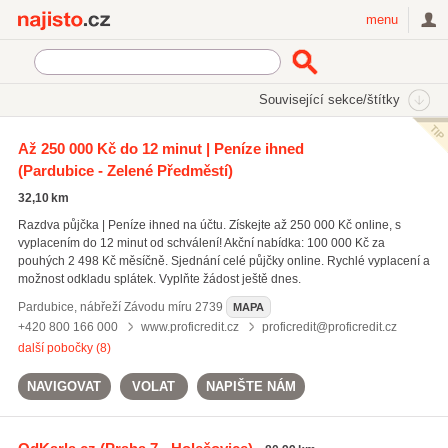
Najisto.cz
menu
SEKCE
ŠTÍTKY
Související sekce/štítky
Najisto.cz
Nakupování
Až 250 000 Kč do 12 minut | Peníze ihned
(Pardubice - Zelené Předměstí)
Obchody
(63324)
Velkoobchod a zprostředkování obchodu
(6660)
32,10 km
Bazary a zastavárny
(2670)
Razdva půjčka | Peníze ihned na účtu. Získejte až 250 000 Kč online, s
vyplacením do 12 minut od schválení! Akční nabídka: 100 000 Kč za
Všechny související sekce
pouhých 2 498 Kč měsíčně. Sjednání celé půjčky online. Rychlé vyplacení a
možnost odkladu splátek. Vyplňte žádost ještě dnes.
Pardubice
,
nábřeží Závodu míru 2739
MAPA
+420 800 166 000
www.proficredit.cz
proficredit@proficredit.cz
další pobočky (8)
NAVIGOVAT
VOLAT
NAPIŠTE NÁM