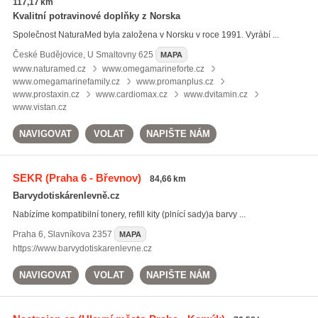
117,17 km
Kvalitní potravinové doplňky z Norska
Společnost NaturaMed byla založena v Norsku v roce 1991. Vyrábí ...
České Budějovice
,
U Smaltovny 625
MAPA
www.naturamed.cz
www.omegamarineforte.cz
www.omegamarinefamily.cz
www.promanplus.cz
www.prostaxin.cz
www.cardiomax.cz
www.dvitamin.cz
www.vistan.cz
NAVIGOVAT
VOLAT
NAPIŠTE NÁM
SEKR
(Praha 6 - Břevnov)
84,66 km
Barvydotiskárenlevně.cz
Nabízíme kompatibilní tonery, refill kity (plnící sady) a barvy ...
Praha 6
,
Slavníkova 2357
MAPA
https://www.barvydotiskarenlevne.cz
NAVIGOVAT
VOLAT
NAPIŠTE NÁM