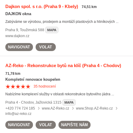
Dajkon spol. s r.o.
(Praha 9 - Kbely)
74,51 km
DAJKON okna
Zabýváme se výrobou, prodejem a montáží plastových a hliníkových ...
Praha 9
,
Toužimská 588
MAPA
www.dajkon.cz
NAVIGOVAT
VOLAT
AZ-Reko - Rekonstrukce bytů na klíč
(Praha 4 - Chodov)
71,78 km
Kompletní renovace koupelen
35
hodnocení
Nabízíme komplexní služby v oblasti rekonstrukce bytového jádra ...
Praha 4 - Chodov
,
Jažlovická 1315
MAPA
+420 774 724 185
www.AZ-Reko.cz
www.Shop.AZ-Reko.cz
info@az-reko.cz
NAVIGOVAT
VOLAT
NAPIŠTE NÁM