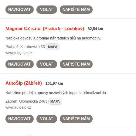
NAVIGOVAT
VOLAT
NAPIŠTE NÁM
Magmar CZ s.r.o.
(Praha 5 - Lochkov)
82,54 km
Nabídka dovozu a prodeje náhradních dílů na automobily.
Praha 5
,
K Lahovské 33
MAPA
www.magmar.cz
NAVIGOVAT
VOLAT
NAPIŠTE NÁM
AutoŠíp
(Zábřeh)
101,97 km
Nabízíme prodej a opravy nezávislých topení a klimatizací do ...
Zábřeh
,
Olomoucká 2463
MAPA
www.autosip.cz
NAVIGOVAT
VOLAT
NAPIŠTE NÁM