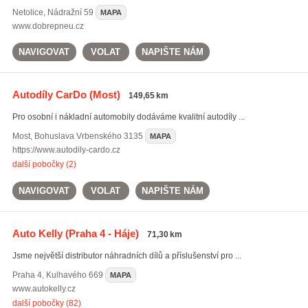
Netolice
,
Nádražní 59
MAPA
www.dobrepneu.cz
NAVIGOVAT
VOLAT
NAPIŠTE NÁM
Autodíly CarDo
(Most)
149,65 km
Pro osobní i nákladní automobily dodáváme kvalitní autodíly ...
Most
,
Bohuslava Vrbenského 3135
MAPA
https://www.autodily-cardo.cz
další pobočky (2)
NAVIGOVAT
VOLAT
NAPIŠTE NÁM
Auto Kelly
(Praha 4 - Háje)
71,30 km
Jsme největší distributor náhradních dílů a příslušenství pro ...
Praha 4
,
Kulhavého 669
MAPA
www.autokelly.cz
další pobočky (82)