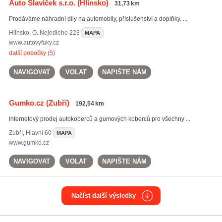
Auto Slavíček s.r.o.
(Hlinsko)
31,73 km
Prodáváme náhradní díly na automobily, příslušenství a doplňky. ...
Hlinsko
,
O. Nejedlého 223
MAPA
www.autovyfuky.cz
další pobočky (5)
NAVIGOVAT
VOLAT
NAPIŠTE NÁM
Gumko.cz
(Zubří)
192,54 km
Internetový prodej autokoberců a gumových koberců pro všechny ...
Zubří
,
Hlavní 60
MAPA
www.gumko.cz
NAVIGOVAT
VOLAT
NAPIŠTE NÁM
Načíst další výsledky