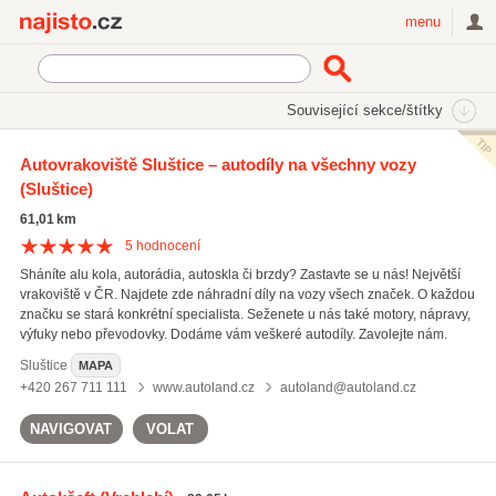
Najisto.cz
menu
SEKCE
ŠTÍTKY
Související sekce/štítky
Najisto.cz
Auto moto
Náhradní díly pro auto-moto
Autovrakoviště Sluštice – autodíly na všechny vozy
Náhradní díly pro osobní automobily
(Sluštice)
On-line prodej náhradních dílů pro osobní automobily
61,01 km
5
hodnocení
Sháníte alu kola, autorádia, autoskla či brzdy? Zastavte se u nás! Největší
vrakoviště v ČR. Najdete zde náhradní díly na vozy všech značek. O každou
značku se stará konkrétní specialista. Seženete u nás také motory, nápravy,
výfuky nebo převodovky. Dodáme vám veškeré autodíly. Zavolejte nám.
Sluštice
MAPA
+420 267 711 111
www.autoland.cz
autoland@autoland.cz
NAVIGOVAT
VOLAT