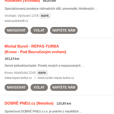
Autokšeft
(Vrchlabí)
89,05 km
Specializovaný prodejce náhradních dílů, pneumatik, hliníkových ...
Vrchlabí
,
Východní 1378
MAPA
www.autokseft.cz
NAVIGOVAT
VOLAT
NAPIŠTE NÁM
Michal Bureš - REPAS-TURBA
(Krnov - Pod Bezručovým vrchem)
163,23 km
Servis turbodmychadel. Prodej nových a repasovaných ...
Krnov
,
Hlubčická 2245
MAPA
www.repas-turba.cz
www.ceske-repas-turba.cz
NAVIGOVAT
VOLAT
NAPIŠTE NÁM
DOBRÉ PNEU.cz
(Netolice)
125,85 km
Společnost DOBRÉ PNEU s.r.o. je jedním z největších ...