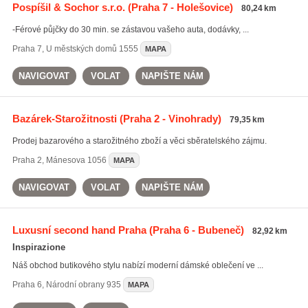
Pospíšil & Sochor s.r.o.
(Praha 7 - Holešovice)
80,24 km
-Férové půjčky do 30 min. se zástavou vašeho auta, dodávky, ...
Praha 7
,
U městských domů 1555
MAPA
NAVIGOVAT
VOLAT
NAPIŠTE NÁM
Bazárek-Starožitnosti
(Praha 2 - Vinohrady)
79,35 km
Prodej bazarového a starožitného zboží a věci sběratelského zájmu.
Praha 2
,
Mánesova 1056
MAPA
NAVIGOVAT
VOLAT
NAPIŠTE NÁM
Luxusní second hand Praha
(Praha 6 - Bubeneč)
82,92 km
Inspirazione
Náš obchod butikového stylu nabízí moderní dámské oblečení ve ...
Praha 6
,
Národní obrany 935
MAPA