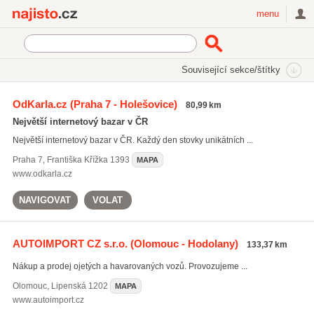
Najisto.cz
menu
SEKCE
ŠTÍTKY
Související sekce/štítky
Najisto.cz
Nakupování
Bazary a zastavárny
OdKarla.cz
(Praha 7 - Holešovice)
80,99 km
Autobazary a motobazary
(1586)
Největší internetový bazar v ČR
Second hand
(195)
Největší internetový bazar v ČR. Každý den stovky unikátních ...
Starožitnosti a umění
(110)
Praha 7
,
Františka Křížka 1393
MAPA
Všechny související sekce
www.odkarla.cz
NAVIGOVAT
VOLAT
AUTOIMPORT CZ s.r.o.
(Olomouc - Hodolany)
133,37 km
Nákup a prodej ojetých a havarovaných vozů. Provozujeme ...
Olomouc
,
Lipenská 1202
MAPA
www.autoimport.cz