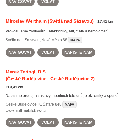
NAVIGOVAT
VOLAT
Miroslav Werthaim
(Světlá nad Sázavou)
17,41 km
Provozujeme zastavárnu elektroniky, aut, zlata a nemovitostí.
Světlá nad Sázavou
,
Nové Město 68
MAPA
NAVIGOVAT
VOLAT
NAPIŠTE NÁM
Marek Teringl, DiS.
(České Budějovice - České Budějovice 2)
118,91 km
Nabízíme prodej a zástavy mobilních telefonů, elektroniky a šperků.
České Budějovice
,
K. Šafáře 848
MAPA
www.multimobilcb.wz.cz
NAVIGOVAT
VOLAT
NAPIŠTE NÁM