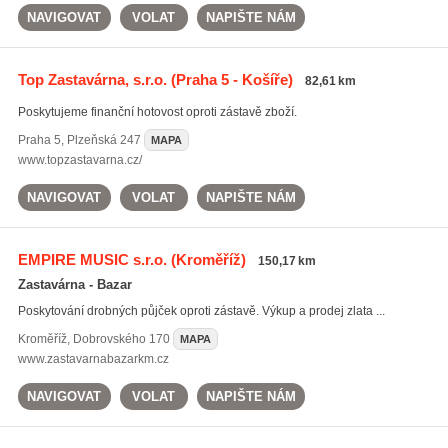
NAVIGOVAT
VOLAT
NAPIŠTE NÁM
Top Zastavárna, s.r.o.
(Praha 5 - Košíře)
82,61 km
Poskytujeme finanční hotovost oproti zástavě zboží.
Praha 5
,
Plzeňská 247
MAPA
www.topzastavarna.cz/
NAVIGOVAT
VOLAT
NAPIŠTE NÁM
EMPIRE MUSIC s.r.o.
(Kroměříž)
150,17 km
Zastavárna - Bazar
Poskytování drobných půjček oproti zástavě. Výkup a prodej zlata ...
Kroměříž
,
Dobrovského 170
MAPA
www.zastavarnabazarkm.cz
NAVIGOVAT
VOLAT
NAPIŠTE NÁM