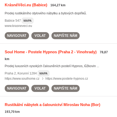
KrásnéVěci.eu
(Babice)
164,27 km
Prodej rustikálního stylového nábytku a bytových doplňků.
Babice
547
MAPA
www.krasneveci.eu
NAVIGOVAT
VOLAT
NAPIŠTE NÁM
Soul Home - Postele Hypnos
(Praha 2 - Vinohrady)
78,87
km
Prodej luxusních vysokých čalouněních postelí Hypnos, lůžkovin ...
Praha 2
,
Korunní 1284
MAPA
https://www.soulhome.cz
https://www.postele-hypnos.cz
NAVIGOVAT
VOLAT
NAPIŠTE NÁM
Rustikální nábytek a čalounictví Miroslav Noha
(Bor)
193,70 km