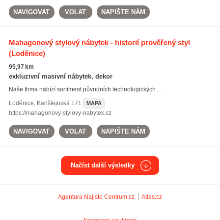
NAVIGOVAT
VOLAT
NAPIŠTE NÁM
Mahagonový stylový nábytek - historií prověřený styl
(Loděnice)
95,97 km
exkluzivní masivní nábytek, dekor
Naše firma nabízí sortiment původních technologických ...
Loděnice
,
Karlštejnská 171
MAPA
https://mahagonovy-stylovy-nabytek.cz
NAVIGOVAT
VOLAT
NAPIŠTE NÁM
Načíst další výsledky
Agentura Najisto
Centrum.cz
Atlas.cz