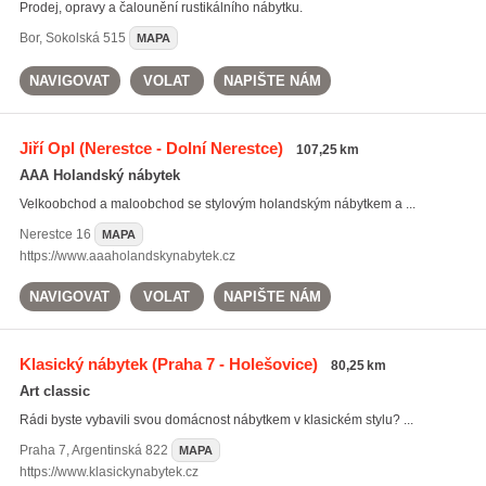
Prodej, opravy a čalounění rustikálního nábytku.
Bor
,
Sokolská 515
MAPA
NAVIGOVAT
VOLAT
NAPIŠTE NÁM
Jiří Opl
(Nerestce - Dolní Nerestce)
107,25 km
AAA Holandský nábytek
Velkoobchod a maloobchod se stylovým holandským nábytkem a ...
Nerestce
16
MAPA
https://www.aaaholandskynabytek.cz
NAVIGOVAT
VOLAT
NAPIŠTE NÁM
Klasický nábytek
(Praha 7 - Holešovice)
80,25 km
Art classic
Rádi byste vybavili svou domácnost nábytkem v klasickém stylu? ...
Praha 7
,
Argentinská 822
MAPA
https://www.klasickynabytek.cz