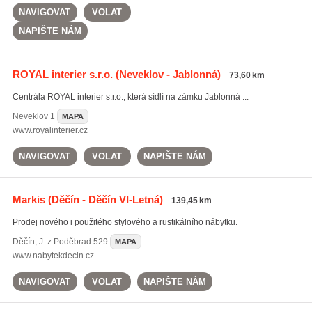
NAVIGOVAT
VOLAT
NAPIŠTE NÁM
ROYAL interier s.r.o.
(Neveklov - Jablonná)
73,60 km
Centrála ROYAL interier s.r.o., která sídlí na zámku Jablonná ...
Neveklov
1
MAPA
www.royalinterier.cz
NAVIGOVAT
VOLAT
NAPIŠTE NÁM
Markis
(Děčín - Děčín VI-Letná)
139,45 km
Prodej nového i použitého stylového a rustikálního nábytku.
Děčín
,
J. z Poděbrad 529
MAPA
www.nabytekdecin.cz
NAVIGOVAT
VOLAT
NAPIŠTE NÁM