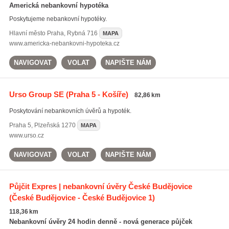
Americká nebankovní hypotéka
Poskytujeme nebankovní hypotéky.
Hlavní město Praha
,
Rybná 716
MAPA
www.americka-nebankovni-hypoteka.cz
NAVIGOVAT
VOLAT
NAPIŠTE NÁM
Urso Group SE
(Praha 5 - Košíře)
82,86 km
Poskytování nebankovních úvěrů a hypoték.
Praha 5
,
Plzeňská 1270
MAPA
www.urso.cz
NAVIGOVAT
VOLAT
NAPIŠTE NÁM
Půjčit Expres | nebankovní úvěry České Budějovice
(České Budějovice - České Budějovice 1)
118,36 km
Nebankovní úvěry 24 hodin denně - nová generace půjček