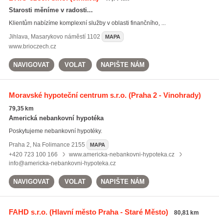
Starosti měníme v radosti...
Klientům nabízíme komplexní služby v oblasti finančního, ...
Jihlava
,
Masarykovo náměstí 1102
MAPA
www.brioczech.cz
NAVIGOVAT
VOLAT
NAPIŠTE NÁM
Moravské hypoteční centrum s.r.o.
(Praha 2 - Vinohrady)
79,35 km
Americká nebankovní hypotéka
Poskytujeme nebankovní hypotéky.
Praha 2
,
Na Folimance 2155
MAPA
+420 723 100 166
www.americka-nebankovni-hypoteka.cz
info@americka-nebankovni-hypoteka.cz
NAVIGOVAT
VOLAT
NAPIŠTE NÁM
FAHD s.r.o.
(Hlavní město Praha - Staré Město)
80,81 km