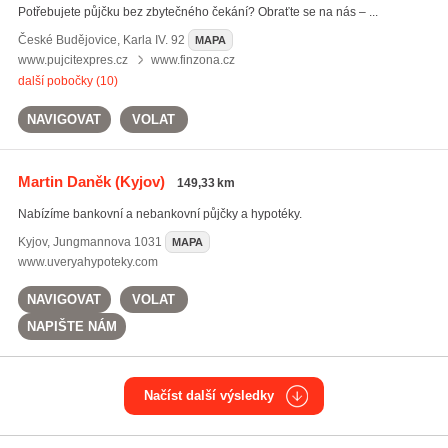
Potřebujete půjčku bez zbytečného čekání? Obraťte se na nás – ...
České Budějovice
,
Karla IV. 92
MAPA
www.pujcitexpres.cz
www.finzona.cz
další pobočky (10)
NAVIGOVAT
VOLAT
Martin Daněk
(Kyjov)
149,33 km
Nabízíme bankovní a nebankovní půjčky a hypotéky.
Kyjov
,
Jungmannova 1031
MAPA
www.uveryahypoteky.com
NAVIGOVAT
VOLAT
NAPIŠTE NÁM
Načíst další výsledky