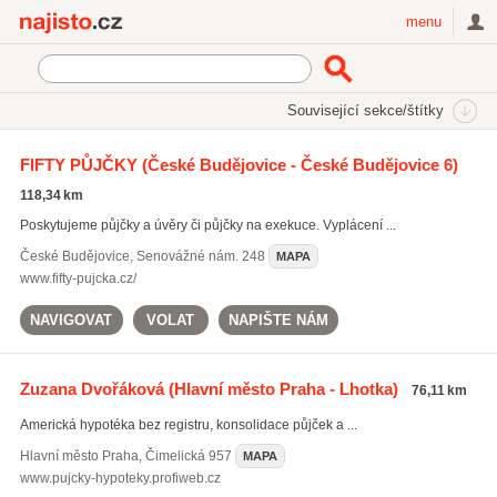
Najisto.cz
menu
SEKCE
ŠTÍTKY
Související sekce/štítky
Najisto.cz
Právo a finance
Nebankovní úvěry a půjčky
FIFTY PŮJČKY
(České Budějovice - České Budějovice 6)
Nebankovní hypotéky
118,34 km
Poskytujeme půjčky a úvěry či půjčky na exekuce. Vyplácení ...
České Budějovice
,
Senovážné nám. 248
MAPA
www.fifty-pujcka.cz/
NAVIGOVAT
VOLAT
NAPIŠTE NÁM
Zuzana Dvořáková
(Hlavní město Praha - Lhotka)
76,11 km
Americká hypotéka bez registru, konsolidace půjček a ...
Hlavní město Praha
,
Čimelická 957
MAPA
www.pujcky-hypoteky.profiweb.cz