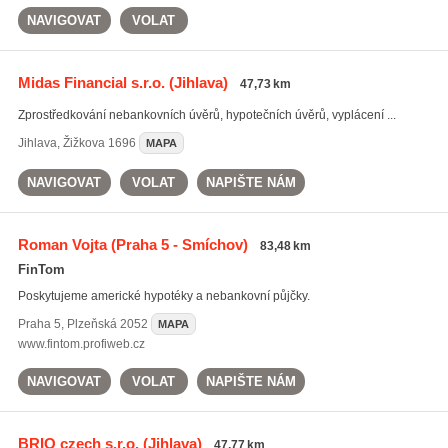
NAVIGOVAT
VOLAT
Midas Financial s.r.o.
(Jihlava)
47,73 km
Zprostředkování nebankovních úvěrů, hypotečních úvěrů, vyplácení ...
Jihlava
,
Žižkova 1696
MAPA
NAVIGOVAT
VOLAT
NAPIŠTE NÁM
Roman Vojta
(Praha 5 - Smíchov)
83,48 km
FinTom
Poskytujeme americké hypotéky a nebankovní půjčky.
Praha 5
,
Plzeňská 2052
MAPA
www.fintom.profiweb.cz
NAVIGOVAT
VOLAT
NAPIŠTE NÁM
BRIO czech s.r.o.
(Jihlava)
47,77 km