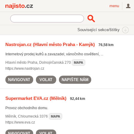
Najisto.cz
menu
SEKCE
ŠTÍTKY
Související sekce/štítky
Najisto.cz
Nakupování
Obchodní domy
Nastrojan.cz
(Hlavní město Praha - Kamýk)
76,58 km
Internetové obchodní domy
(206)
Internetový prodej kufrů a zavazadel, vánočního osvětlení, ...
Hlavní město Praha
,
Dolnojirčanská 270
MAPA
https://www.nastrojan.cz
NAVIGOVAT
VOLAT
NAPIŠTE NÁM
Supermarket EVA.cz
(Mělník)
92,44 km
Provoz obchodního domu.
Mělník
,
Chloumecká 3376
MAPA
https://www.eva.cz
NAVIGOVAT
VOLAT