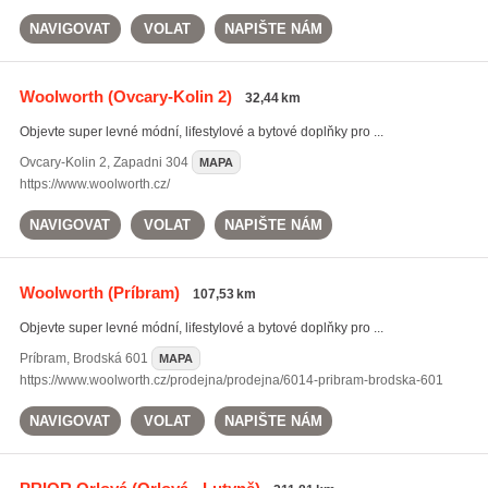
NAVIGOVAT
VOLAT
NAPIŠTE NÁM
Woolworth
(Ovcary-Kolin 2)
32,44 km
Objevte super levné módní, lifestylové a bytové doplňky pro ...
Ovcary-Kolin 2
,
Zapadni 304
MAPA
https://www.woolworth.cz/
NAVIGOVAT
VOLAT
NAPIŠTE NÁM
Woolworth
(Príbram)
107,53 km
Objevte super levné módní, lifestylové a bytové doplňky pro ...
Príbram
,
Brodská 601
MAPA
https://www.woolworth.cz/prodejna/prodejna/6014-pribram-brodska-601
NAVIGOVAT
VOLAT
NAPIŠTE NÁM