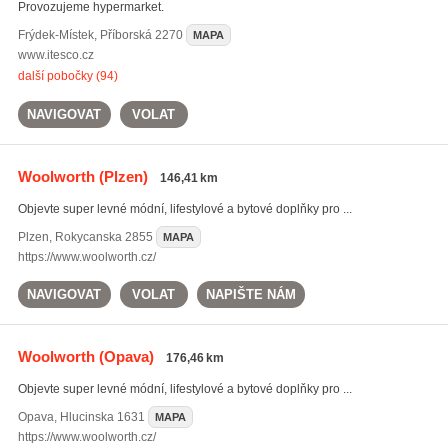
Provozujeme hypermarket.
Frýdek-Místek
,
Příborská 2270
MAPA
www.itesco.cz
další pobočky (94)
NAVIGOVAT
VOLAT
Woolworth
(Plzen)
146,41 km
Objevte super levné módní, lifestylové a bytové doplňky pro ...
Plzen
,
Rokycanska 2855
MAPA
https://www.woolworth.cz/
NAVIGOVAT
VOLAT
NAPIŠTE NÁM
Woolworth
(Opava)
176,46 km
Objevte super levné módní, lifestylové a bytové doplňky pro ...
Opava
,
Hlucinska 1631
MAPA
https://www.woolworth.cz/