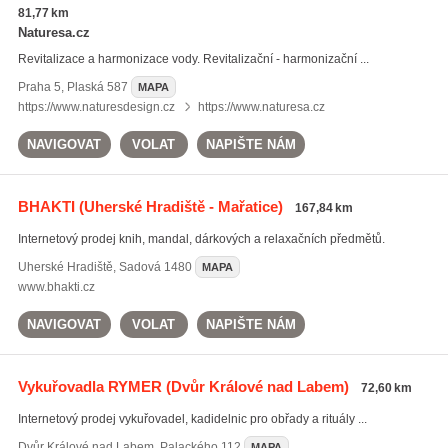
81,77 km
Naturesa.cz
Revitalizace a harmonizace vody. Revitalizační - harmonizační ...
Praha 5
,
Plaská 587
MAPA
https://www.naturesdesign.cz
https://www.naturesa.cz
NAVIGOVAT
VOLAT
NAPIŠTE NÁM
BHAKTI
(Uherské Hradiště - Mařatice)
167,84 km
Internetový prodej knih, mandal, dárkových a relaxačních předmětů.
Uherské Hradiště
,
Sadová 1480
MAPA
www.bhakti.cz
NAVIGOVAT
VOLAT
NAPIŠTE NÁM
Vykuřovadla RYMER
(Dvůr Králové nad Labem)
72,60 km
Internetový prodej vykuřovadel, kadidelnic pro obřady a rituály ...
Dvůr Králové nad Labem
,
Palackého 112
MAPA