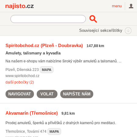
Najisto.cz
menu
SEKCE
ŠTÍTKY
Související sekce/štítky
Najisto.cz
Internetové obchody a služby
On-line obchody
Spiritobchod.cz
(Plzeň - Doubravka)
147,88 km
Náboženské a okultní předměty
Esoterické předměty
Amulety, talismany a kyvadla
Na našem e-shopu vám nabízíme široký výběr amuletů a talismanů. ...
Plzeň
,
Dílenská 223
MAPA
www.spiritobchod.cz
další pobočky (2)
NAVIGOVAT
VOLAT
NAPIŠTE NÁM
Akvamarín
(Třemošnice)
9,81 km
Prodej amuletů, šperků a přívěšků z drahých kamenů pro meditaci.
Třemošnice
,
Tovární 474
MAPA