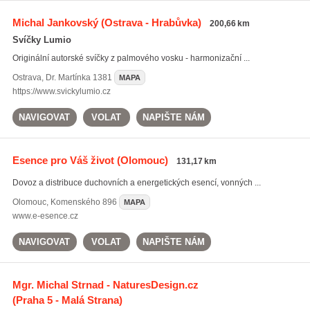
Michal Jankovský
(Ostrava - Hrabůvka)
200,66 km
Svíčky Lumio
Originální autorské svíčky z palmového vosku - harmonizační ...
Ostrava
,
Dr. Martínka 1381
MAPA
https://www.svickylumio.cz
NAVIGOVAT
VOLAT
NAPIŠTE NÁM
Esence pro Váš život
(Olomouc)
131,17 km
Dovoz a distribuce duchovních a energetických esencí, vonných ...
Olomouc
,
Komenského 896
MAPA
www.e-esence.cz
NAVIGOVAT
VOLAT
NAPIŠTE NÁM
Mgr. Michal Strnad - NaturesDesign.cz
(Praha 5 - Malá Strana)