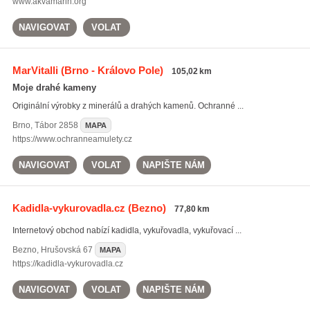
www.akvamarin.org
NAVIGOVAT
VOLAT
MarVitalli
(Brno - Královo Pole)
105,02 km
Moje drahé kameny
Originální výrobky z minerálů a drahých kamenů. Ochranné ...
Brno
,
Tábor 2858
MAPA
https://www.ochranneamulety.cz
NAVIGOVAT
VOLAT
NAPIŠTE NÁM
Kadidla-vykurovadla.cz
(Bezno)
77,80 km
Internetový obchod nabízí kadidla, vykuřovadla, vykuřovací ...
Bezno
,
Hrušovská 67
MAPA
https://kadidla-vykurovadla.cz
NAVIGOVAT
VOLAT
NAPIŠTE NÁM