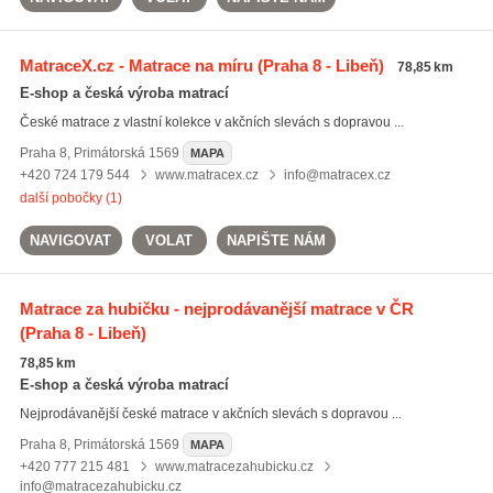
MatraceX.cz - Matrace na míru
(Praha 8 - Libeň)
78,85 km
E-shop a česká výroba matrací
České matrace z vlastní kolekce v akčních slevách s dopravou ...
Praha 8
,
Primátorská 1569
MAPA
+420 724 179 544
www.matracex.cz
info@matracex.cz
další pobočky (1)
NAVIGOVAT
VOLAT
NAPIŠTE NÁM
Matrace za hubičku - nejprodávanější matrace v ČR
(Praha 8 - Libeň)
78,85 km
E-shop a česká výroba matrací
Nejprodávanější české matrace v akčních slevách s dopravou ...
Praha 8
,
Primátorská 1569
MAPA
+420 777 215 481
www.matracezahubicku.cz
info@matracezahubicku.cz