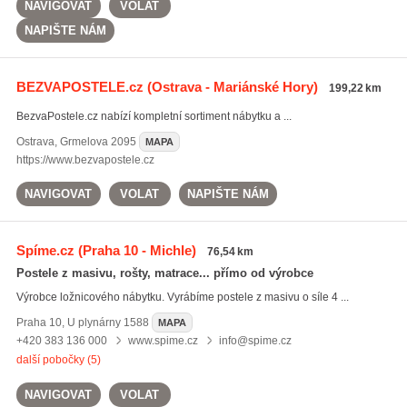
NAVIGOVAT
VOLAT
NAPIŠTE NÁM
BEZVAPOSTELE.cz
(Ostrava - Mariánské Hory)
199,22 km
BezvaPostele.cz nabízí kompletní sortiment nábytku a ...
Ostrava
,
Grmelova 2095
MAPA
https://www.bezvapostele.cz
NAVIGOVAT
VOLAT
NAPIŠTE NÁM
Spíme.cz
(Praha 10 - Michle)
76,54 km
Postele z masivu, rošty, matrace... přímo od výrobce
Výrobce ložnicového nábytku. Vyrábíme postele z masivu o síle 4 ...
Praha 10
,
U plynárny 1588
MAPA
+420 383 136 000
www.spime.cz
info@spime.cz
další pobočky (5)
NAVIGOVAT
VOLAT