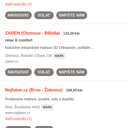
další pobočky (1)
NAVIGOVAT
VOLAT
NAPIŠTE NÁM
ZAREN
(Olomouc - Bělidla)
132,20 km
relax & comfort
Nabízíme ortopedické matrace 3D Orthopedic, polštáře ...
Olomouc
,
Roháče z Dubé 238
MAPA
zaren.cz
NAVIGOVAT
VOLAT
NAPIŠTE NÁM
Nejfuton.cz
(Brno - Židenice)
108,95 km
Prodáváme matrace, postele, sofa a doplňky.
Brno
,
Životského 4453
MAPA
www.nejfuton.cz
další pobočky (2)