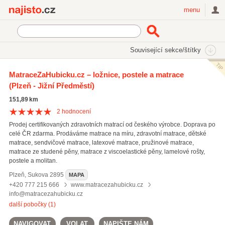
Najisto.cz
menu
SEKCE
ŠTÍTKY
Související sekce/štítky
Najisto.cz
Bydlení
Nábytek
Ložnice, postele a matrace
MatraceZaHubicku.cz – ložnice, postele a matrace
(Plzeň - Jižní Předměstí)
On-line prodej ložnic, postelí a matrací
(204)
151,89 km
2
hodnocení
Prodej certifikovaných zdravotních matrací od českého výrobce. Doprava po
celé ČR zdarma. Prodáváme matrace na míru, zdravotní matrace, dětské
matrace, sendvičové matrace, latexové matrace, pružinové matrace,
matrace ze studené pěny, matrace z viscoelastické pěny, lamelové rošty,
postele a molitan.
Plzeň
,
Sukova 2895
MAPA
+420 777 215 666
www.matracezahubicku.cz
info@matracezahubicku.cz
další pobočky (1)
NAVIGOVAT
VOLAT
NAPIŠTE NÁM