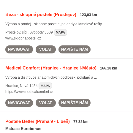
Beza - sklopné postele
(Prostějov)
123,03 km
Výroba a prodej - sklopné postele, palandy a lamelové rošty. ...
Prostějov
,
sídl. Svobody 3509
MAPA
www.sklopnapostel.cz
NAVIGOVAT
VOLAT
NAPIŠTE NÁM
Medical Comfort
(Hranice - Hranice I-Město)
166,18 km
Výroba a distribuce anatomických podložek, polštářů a ...
Hranice
,
Nová 1454
MAPA
https://www.medicalcomfort.cz
NAVIGOVAT
VOLAT
NAPIŠTE NÁM
Postele Betler
(Praha 9 - Libeň)
77,32 km
Matrace Eurobonus