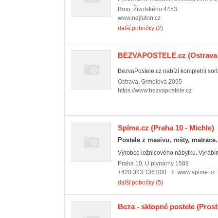
Brno
,
Životského 4453
www.nejfuton.cz
další pobočky (2)
BEZVAPOSTELE.cz
(Ostrava
BezvaPostele.cz nabízí kompletní sorti
Ostrava
,
Grmelova 2095
https://www.bezvapostele.cz
Spíme.cz
(Praha 10 - Michle)
Postele z masivu, rošty, matrace
Výrobce ložnicového nábytku. Vyrábíme
Praha 10
,
U plynárny 1588
+420 383 136 000
www.spime.cz
další pobočky (5)
Beza - sklopné postele
(Prost