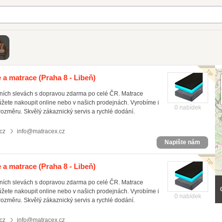
e a matrace
(Praha 8 - Libeň)
čních slevách s dopravou zdarma po celé ČR. Matrace
ůžete nakoupit online nebo v našich prodejnách. Vyrobíme i
0 nabídek
rozměru. Skvělý zákaznický servis a rychlé dodání.
cz
info@matracex.cz
Napište nám
e a matrace
(Praha 8 - Libeň)
čních slevách s dopravou zdarma po celé ČR. Matrace
ůžete nakoupit online nebo v našich prodejnách. Vyrobíme i
0 nabídek
rozměru. Skvělý zákaznický servis a rychlé dodání.
cz
info@matracex.cz