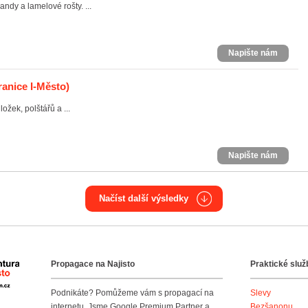
andy a lamelové rošty. ...
Napište nám
ranice I-Město)
žek, polštářů a ...
Napište nám
Načíst další výsledky
Propagace na Najisto
Praktické služ
Agentura Najisto
Podnikáte? Pomůžeme vám s propagací na
Slevy
internetu. Jsme Google Premium Partner a
Bezšanonu