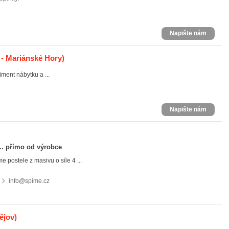
Napište nám
 - Mariánské Hory)
ment nábytku a ...
Napište nám
... přímo od výrobce
 postele z masivu o síle 4 ...
info@spime.cz
ějov)