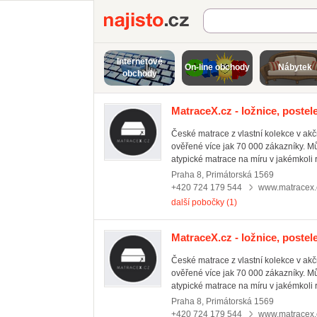
Najisto.cz
Internetové
On-line obchody
Nábytek
obchody
MatraceX.cz - ložnice, postel
České matrace z vlastní kolekce v ak
ověřené více jak 70 000 zákazníky. M
atypické matrace na míru v jakémkoli 
Praha 8
,
Primátorská 1569
+420 724 179 544
www.matracex.
další pobočky (1)
MatraceX.cz - ložnice, postel
České matrace z vlastní kolekce v ak
ověřené více jak 70 000 zákazníky. M
atypické matrace na míru v jakémkoli 
Praha 8
,
Primátorská 1569
+420 724 179 544
www.matracex.