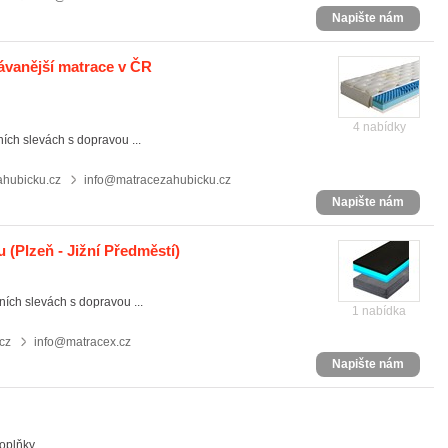
Napište nám
ávanější matrace v ČR
4 nabídky
ích slevách s dopravou ...
hubicku.cz
info@matracezahubicku.cz
Napište nám
u
(Plzeň - Jižní Předměstí)
ních slevách s dopravou ...
1 nabídka
cz
info@matracex.cz
Napište nám
oplňky.