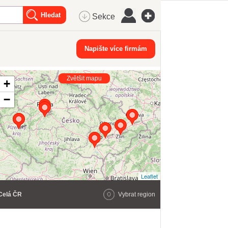
Sekce
Napište více firmám
Zvětšit mapu
+
−
Leaflet
Celá ČR
Vybrat region