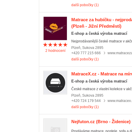
další pobočky (1)
Matrace za hubičku - nejprod
(Plzeň - Jižní Předměstí)
E-shop a česká výroba matrací
Nejprodávanější české matrace v akčn
Plzeň
,
Sukova 2895
2
hodnocení
+420 777 215 666
www.matraceza
další pobočky (1)
MatraceX.cz - Matrace na mír
E-shop a česká výroba matrací
České matrace z vlastní kolekce v akč
Plzeň
,
Sukova 2895
+420 724 179 544
www.matracex.
další pobočky (1)
Nejfuton.cz
(Brno - Židenice)
Prodáváme matrace, postele, sofa a d