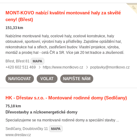
MONT-KOVO nabízí kvalitní montované haly za skvělé
ceny!
(Břest)
151,33 km
Nabízíme montované haly, ocelové haly, ocelové konstrukce, haly
obloukové, sportovní, výrobní haly a přístřešky. Zajistíme opláštění hal,
rekonstrukce hal a střech, zastřešení budov. Vlastní projekce, výroba,
montáž a prodej hal - celá ČR a SR. Více jak 20 let tradice a zkušeností.
Břest
,
Břest 81
MAPA
+420 602 511 469
https://www.montkovo.cz
poptavky@montkovo.cz
NAVIGOVAT
VOLAT
NAPIŠTE NÁM
HK - Dřestav s.r.o. - Montované rodinné domy
(Sedlčany)
75,18 km
Dřevostavby a nízkoenergetické domy
Specializujeme se na montované rodinné domy a speciální stavby ...
Sedlčany
,
Doublovičky 11
MAPA
www.drestav.cz