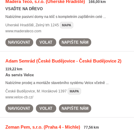
Madera Teco, s.r.o.
(Uherské Hradiště)
166,00 km
VSAĎTE NA DŘEVO
Nabízíme pasivní domy na klíč s kompletním zajištěním celé ...
Uherské Hradiště
,
Zelný trh 1245
MAPA
www.maderateco.com
NAVIGOVAT
VOLAT
NAPIŠTE NÁM
Adam Semrád
(České Budějovice - České Budějovice 2)
119,22 km
As servis Velox
Nabízíme prodej a montáže stavebního systému Velox včetně ...
České Budějovice
,
M. Horákové 1397
MAPA
www.velox-cb.cz/
NAVIGOVAT
VOLAT
NAPIŠTE NÁM
Zeman Pem, s.r.o.
(Praha 4 - Michle)
77,56 km