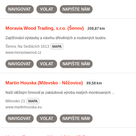
NAVIGOVAT
VOLAT
NAPIŠTE NÁM
Moravia Wood Trading, s.r.o.
(Šenov)
208,87 km
Zajišťování výstavby a návrhu dřevěných a roubených budov.
Šenov
,
Na Sedlácích 1613
MAPA
www.moraviawood.cz
NAVIGOVAT
VOLAT
NAPIŠTE NÁM
Martin Houska
(Milevsko - Něžovice)
89,58 km
Naší stěžejní činností je zakázková výroba malých montovaných ...
Milevsko
21
MAPA
www.martinhouska.eu
NAVIGOVAT
VOLAT
NAPIŠTE NÁM