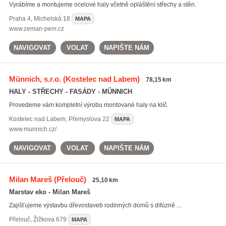
Vyrábíme a montujeme ocelové haly včetně opláštění střechy a stěn.
Praha 4
,
Michelská 18
MAPA
www.zeman-pem.cz
NAVIGOVAT
VOLAT
NAPIŠTE NÁM
Münnich, s.r.o.
(Kostelec nad Labem)
78,15 km
HALY - STŘECHY - FASÁDY - MÜNNICH
Provedeme vám kompletní výrobu montované haly na klíč.
Kostelec nad Labem
,
Přemyslova 22
MAPA
www.munnich.cz/
NAVIGOVAT
VOLAT
NAPIŠTE NÁM
Milan Mareš
(Přelouč)
25,10 km
Marstav eko - Milan Mareš
Zajišťujeme výstavbu dřevostaveb rodinných domů s difúzně ...
Přelouč
,
Žižkova 679
MAPA