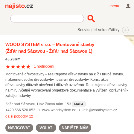
Najisto.cz
menu
SEKCE
ŠTÍTKY
Související sekce/štítky
Najisto.cz
Bydlení
Stavba a rekonstrukce
Stavební firmy
WOOD SYSTEM s.r.o. – Montované stavby
Montované stavby
(Žďár nad Sázavou - Žďár nad Sázavou 1)
43,78 km
1
hodnocení
Montované dřevostavby – realizujeme dřevostavby na klíč i hrubé stavby,
nízkoenergetické dřevostavby i pasivní dřevostavby. Konstrukce
dřevostavby difúzně otevřená i difúzně uzavřená. Realizujeme dřevostavby
na míru, včetně vypracování projektové dokumentace a vyřízení oprávnění k
zahájení stavby.
Žďár nad Sázavou
,
Havlíčkovo nám. 153
MAPA
+420 566 520 053
www.woodsystem.cz
info@woodsystem.cz
další pobočky (2)
NAVIGOVAT
VOLAT
NAPIŠTE NÁM