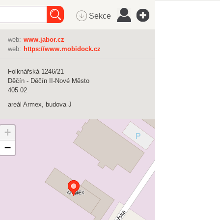
Sekce
web:
www.jabor.cz
web:
https://www.mobidock.cz
Folknářská 1246/21
Děčín - Děčín II-Nové Město
405 02
areál Armex, budova J
+
−