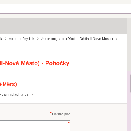
sk
Velkoplošný tisk
Jabor pro, s.r.o. (Děčín - Děčín II-Nové Město)
n II-Nové Město) - Pobočky
vé Město)
kvalitniplachty.cz
Povinná pole