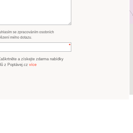
uhlasím se zpracováním osobních
ězení mého dotazu.
Zaškrtněte a získejte zdarma nabídky
lů z Poptávej.cz
více