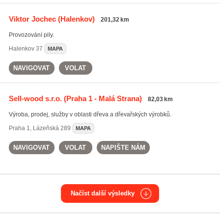
Viktor Jochec
(Halenkov)
201,32 km
Provozování pily.
Halenkov
37
MAPA
NAVIGOVAT
VOLAT
Sell-wood s.r.o.
(Praha 1 - Malá Strana)
82,03 km
Výroba, prodej, služby v oblasti dřeva a dřevařských výrobků.
Praha 1
,
Lázeňská 289
MAPA
NAVIGOVAT
VOLAT
NAPIŠTE NÁM
Načíst další výsledky