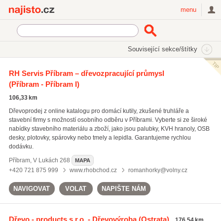
Najisto.cz
menu
SEKCE
ŠTÍTKY
Související sekce/štítky
Najisto.cz
Průmysl a výroba
Dřevozpracující průmysl
RH Servis Příbram – dřevozpracující průmysl
(Příbram - Příbram I)
Výroba nábytku
(1745)
Dřevo a dřevařské polotovary
(866)
106,33 km
Dřevěné stavební prvky a materiály
(367)
Dřevoprodej z online katalogu pro domácí kutily, zkušené truhláře a
stavební firmy s možností osobního odběru v Příbrami. Vyberte si ze široké
Všechny související sekce
nabídky stavebního materiálu a zboží, jako jsou palubky, KVH hranoly, OSB
desky, plotovky, spárovky nebo tmely a lepidla. Garantujeme rychlou
dodávku.
Příbram
,
V Lukách 268
MAPA
+420 721 875 999
www.rhobchod.cz
romanhorky@volny.cz
NAVIGOVAT
VOLAT
NAPIŠTE NÁM
Dřevo - products s.r.o. - Dřevovýroba
(Ostrata)
176,54 km