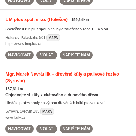
NAVIGOVAT
VOLAT
NAPIŠTE NÁM
BM plus spol. s r.o.
(Holešov)
159,34 km
Společnost BM plus spol. s r.o. byla založena v roce 1994 a od ...
Holešov
,
Palackého 501
MAPA
https://www.bmplus.cz/
NAVIGOVAT
VOLAT
NAPIŠTE NÁM
Mgr. Marek Navrátilík – dřevěné kůly a palivové řezivo
(Syrovín)
157,61 km
Objednejte si kůly z akátového a dubového dřeva
Hledáte profesionály na výrobu dřevěných kůlů pro venkovní ...
Syrovín
,
Syrovín 185
MAPA
www.kuly.cz
NAVIGOVAT
VOLAT
NAPIŠTE NÁM