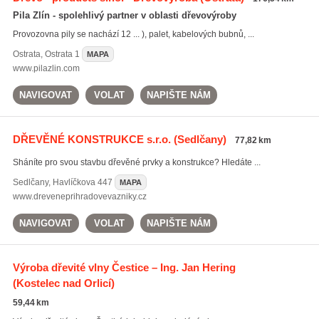
Pila Zlín - spolehlivý partner v oblasti dřevovýroby
Provozovna pily se nachází 12 ... ), palet, kabelových bubnů, ...
Ostrata
,
Ostrata 1
MAPA
www.pilazlin.com
NAVIGOVAT
VOLAT
NAPIŠTE NÁM
DŘEVĚNÉ KONSTRUKCE s.r.o.
(Sedlčany)
77,82 km
Sháníte pro svou stavbu dřevěné prvky a konstrukce? Hledáte ...
Sedlčany
,
Havlíčkova 447
MAPA
www.dreveneprihradovevazniky.cz
NAVIGOVAT
VOLAT
NAPIŠTE NÁM
Výroba dřevité vlny Čestice – Ing. Jan Hering
(Kostelec nad Orlicí)
59,44 km