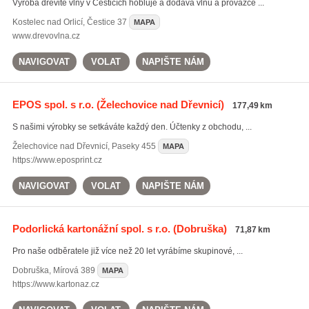
Výroba dřevité vlny v Česticích hobluje a dodává vlnu a provazce ...
Kostelec nad Orlicí
,
Čestice 37
MAPA
www.drevovlna.cz
NAVIGOVAT
VOLAT
NAPIŠTE NÁM
EPOS spol. s r.o.
(Želechovice nad Dřevnicí)
177,49 km
S našimi výrobky se setkáváte každý den. Účtenky z obchodu, ...
Želechovice nad Dřevnicí
,
Paseky 455
MAPA
https://www.eposprint.cz
NAVIGOVAT
VOLAT
NAPIŠTE NÁM
Podorlická kartonážní spol. s r.o.
(Dobruška)
71,87 km
Pro naše odběratele již více než 20 let vyrábíme skupinové, ...
Dobruška
,
Mírová 389
MAPA
https://www.kartonaz.cz