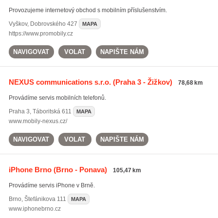
Provozujeme internetový obchod s mobilním příslušenstvím.
Vyškov
,
Dobrovského 427
MAPA
https://www.promobily.cz
NAVIGOVAT
VOLAT
NAPIŠTE NÁM
NEXUS communications s.r.o.
(Praha 3 - Žižkov)
78,68 km
Provádíme servis mobilních telefonů.
Praha 3
,
Táboritská 611
MAPA
www.mobily-nexus.cz/
NAVIGOVAT
VOLAT
NAPIŠTE NÁM
iPhone Brno
(Brno - Ponava)
105,47 km
Provádíme servis iPhone v Brně.
Brno
,
Štefánikova 111
MAPA
www.iphonebrno.cz