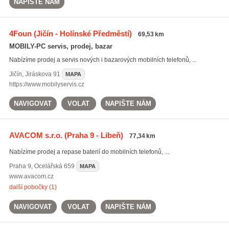
NAPIŠTE NÁM
4Foun
(Jičín - Holínské Předměstí)
69,53 km
MOBILY-PC servis, prodej, bazar
Nabízíme prodej a servis nových i bazarových mobilních telefonů, ...
Jičín
,
Jiráskova 91
MAPA
https://www.mobilyservis.cz
NAVIGOVAT
VOLAT
NAPIŠTE NÁM
AVACOM s.r.o.
(Praha 9 - Libeň)
77,34 km
Nabízíme prodej a repase baterií do mobilních telefonů, ...
Praha 9
,
Ocelářská 659
MAPA
www.avacom.cz
další pobočky (1)
NAVIGOVAT
VOLAT
NAPIŠTE NÁM