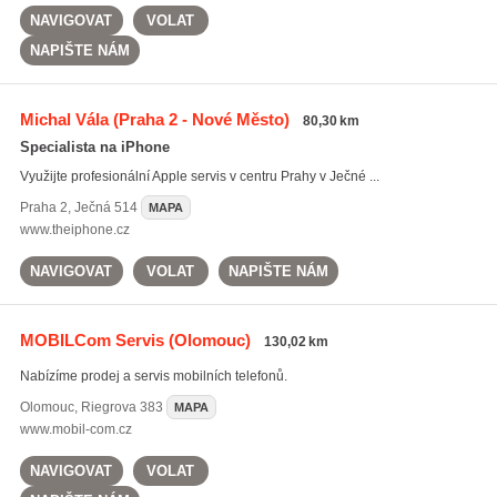
NAVIGOVAT
VOLAT
NAPIŠTE NÁM
Michal Vála
(Praha 2 - Nové Město)
80,30 km
Specialista na iPhone
Využijte profesionální Apple servis v centru Prahy v Ječné ...
Praha 2
,
Ječná 514
MAPA
www.theiphone.cz
NAVIGOVAT
VOLAT
NAPIŠTE NÁM
MOBILCom Servis
(Olomouc)
130,02 km
Nabízíme prodej a servis mobilních telefonů.
Olomouc
,
Riegrova 383
MAPA
www.mobil-com.cz
NAVIGOVAT
VOLAT