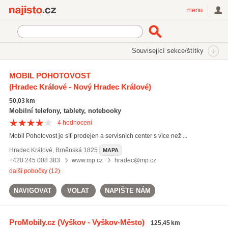
Najisto.cz
menu
SEKCE
ŠTÍTKY
Související sekce/štítky
Najisto.cz
Elektronika
Mobilní telefony
MOBIL POHOTOVOST
(Hradec Králové - Nový Hradec Králové)
Prodej mobilních telefonů a příslušenství
(723)
Telekomunikační operátoři
(444)
50,03 km
Servis mobilních telefonů
(248)
Mobilní telefony, tablety, notebooky
4
hodnocení
Všechny související sekce
Mobil Pohotovost je síť prodejen a servisních center s více než ...
Hradec Králové
,
Brněnská 1825
MAPA
+420 245 008 383
www.mp.cz
hradec@mp.cz
další pobočky (12)
NAVIGOVAT
VOLAT
NAPIŠTE NÁM
ProMobily.cz
(Vyškov - Vyškov-Město)
125,45 km