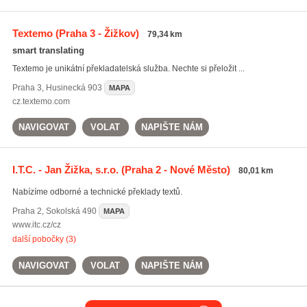
Textemo
(Praha 3 - Žižkov)
79,34 km
smart translating
Textemo je unikátní překladatelská služba. Nechte si přeložit ...
Praha 3
,
Husinecká 903
MAPA
cz.textemo.com
NAVIGOVAT
VOLAT
NAPIŠTE NÁM
I.T.C. - Jan Žižka, s.r.o.
(Praha 2 - Nové Město)
80,01 km
Nabízíme odborné a technické překlady textů.
Praha 2
,
Sokolská 490
MAPA
www.itc.cz/cz
další pobočky (3)
NAVIGOVAT
VOLAT
NAPIŠTE NÁM