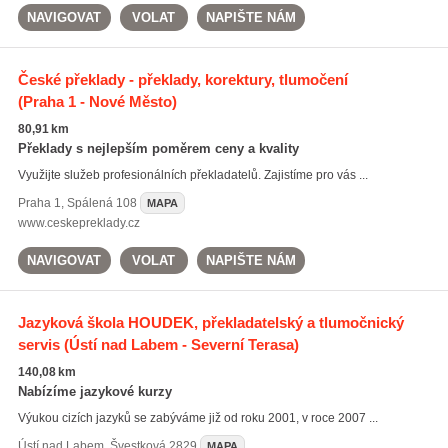
NAVIGOVAT
VOLAT
NAPIŠTE NÁM
České překlady - překlady, korektury, tlumočení
(Praha 1 - Nové Město)
80,91 km
Překlady s nejlepším poměrem ceny a kvality
Využijte služeb profesionálních překladatelů. Zajistíme pro vás ...
Praha 1
,
Spálená 108
MAPA
www.ceskepreklady.cz
NAVIGOVAT
VOLAT
NAPIŠTE NÁM
Jazyková škola HOUDEK, překladatelský a tlumočnický
servis
(Ústí nad Labem - Severní Terasa)
140,08 km
Nabízíme jazykové kurzy
Výukou cizích jazyků se zabýváme již od roku 2001, v roce 2007 ...
Ústí nad Labem
,
Švestková 2829
MAPA