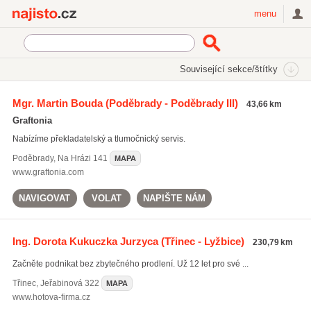
Najisto.cz
menu
SEKCE
ŠTÍTKY
Související sekce/štítky
Najisto.cz
Cestování a ubytování
Tlumočení, překlad a přepisy
Mgr. Martin Bouda
(Poděbrady - Poděbrady III)
43,66 km
Graftonia
Nabízíme překladatelský a tlumočnický servis.
Poděbrady
,
Na Hrázi 141
MAPA
www.graftonia.com
NAVIGOVAT
VOLAT
NAPIŠTE NÁM
Ing. Dorota Kukuczka Jurzyca
(Třinec - Lyžbice)
230,79 km
Začněte podnikat bez zbytečného prodlení. Už 12 let pro své ...
Třinec
,
Jeřabinová 322
MAPA
www.hotova-firma.cz