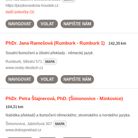
https://jazykovaskola-houdek.cz
další pobočky (3)
NAVIGOVAT
VOLAT
NAPIŠTE NÁM
PhDr. Jana Ramešová
(Rumburk - Rumburk 1)
142,35 km
Soudní tlumočení a úřední překlady - německý jazyk.
Rumburk
,
Střední 571
MAPA
www.cesky-deutsch.cz
NAVIGOVAT
VOLAT
NAPIŠTE NÁM
PhDr. Petra Štajnerová, PhD.
(Šimonovice - Minkovice)
104,31 km
Nabídka překladů a tlumočení německého, slovinského a norského jazyka.
Šimonovice
,
Jabloňová 307
MAPA
www.dobrypreklad.cz