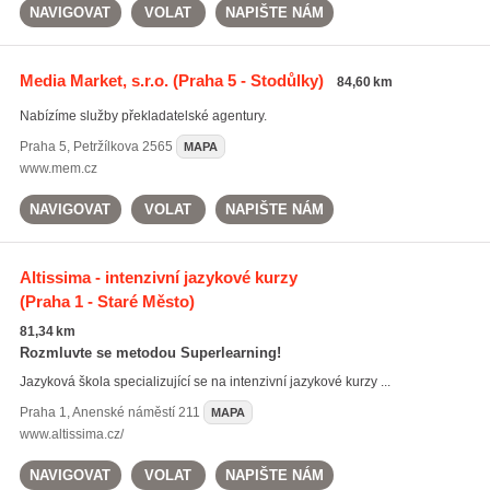
NAVIGOVAT
VOLAT
NAPIŠTE NÁM
Media Market, s.r.o.
(Praha 5 - Stodůlky)
84,60 km
Nabízíme služby překladatelské agentury.
Praha 5
,
Petržílkova 2565
MAPA
www.mem.cz
NAVIGOVAT
VOLAT
NAPIŠTE NÁM
Altissima - intenzivní jazykové kurzy
(Praha 1 - Staré Město)
81,34 km
Rozmluvte se metodou Superlearning!
Jazyková škola specializující se na intenzivní jazykové kurzy ...
Praha 1
,
Anenské náměstí 211
MAPA
www.altissima.cz/
NAVIGOVAT
VOLAT
NAPIŠTE NÁM