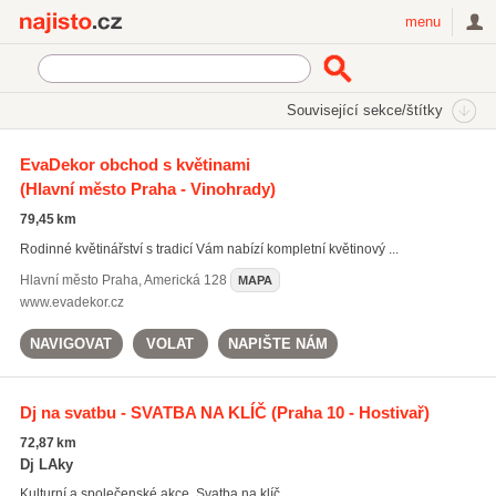
Najisto.cz
menu
SEKCE
ŠTÍTKY
Související sekce/štítky
Najisto.cz
Rodina a společnost
Svatební služby
EvaDekor obchod s květinami
(Hlavní město Praha - Vinohrady)
Matriční úřady
(1122)
Květinářství
(958)
79,45 km
Fotografové
(446)
Rodinné květinářství s tradicí Vám nabízí kompletní květinový ...
Všechny související sekce
Hlavní město Praha
,
Americká 128
MAPA
www.evadekor.cz
NAVIGOVAT
VOLAT
NAPIŠTE NÁM
Dj na svatbu - SVATBA NA KLÍČ
(Praha 10 - Hostivař)
72,87 km
Dj LAky
Kulturní a společenské akce. Svatba na klíč.