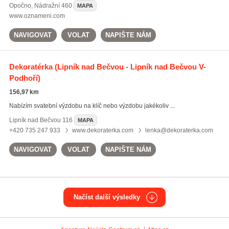
Opočno
,
Nádražní 460
MAPA
www.oznameni.com
NAVIGOVAT
VOLAT
NAPIŠTE NÁM
Dekoratérka
(Lipník nad Bečvou - Lipník nad Bečvou V-
Podhoří)
156,97 km
Nabízím svatební výzdobu na klíč nebo výzdobu jakékoliv ...
Lipník nad Bečvou
116
MAPA
+420 735 247 933
www.dekoraterka.com
lenka@dekoraterka.com
NAVIGOVAT
VOLAT
NAPIŠTE NÁM
Načíst další výsledky