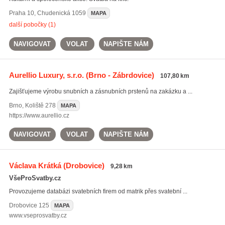
Praha 10
,
Chudenická 1059
MAPA
další pobočky (1)
NAVIGOVAT
VOLAT
NAPIŠTE NÁM
Aurellio Luxury, s.r.o.
(Brno - Zábrdovice)
107,80 km
Zajišťujeme výrobu snubních a zásnubních prstenů na zakázku a ...
Brno
,
Koliště 278
MAPA
https://www.aurellio.cz
NAVIGOVAT
VOLAT
NAPIŠTE NÁM
Václava Krátká
(Drobovice)
9,28 km
VšeProSvatby.cz
Provozujeme databázi svatebních firem od matrik přes svatební ...
Drobovice
125
MAPA
www.vseprosvatby.cz