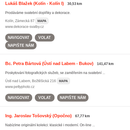
Lukáš Blažek
(Kolín - Kolín I)
30,53 km
Prodáváme svatební doplňky a dekorace.
Kolín
,
Zámecká 87
MAPA
www.dekorace-svatby.cz
NAVIGOVAT
VOLAT
NAPIŠTE NÁM
Bc. Petra Bártová
(Ústí nad Labem - Bukov)
141,47 km
Poskytování fotografických služeb, se zaměřením na svatební ...
Ústí nad Labem
,
Božtěšická 216
MAPA
www.pettyphoto.cz
NAVIGOVAT
VOLAT
NAPIŠTE NÁM
Ing. Jaroslav Tošovský
(Opočno)
67,77 km
Nabízíme originální kolekci: klasické i moderní. On-line ...