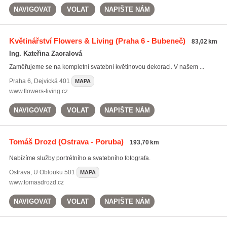
NAVIGOVAT
VOLAT
NAPIŠTE NÁM
Květinářství Flowers & Living
(Praha 6 - Bubeneč)
83,02 km
Ing. Kateřina Zaoralová
Zaměřujeme se na kompletní svatební květinovou dekoraci. V našem ...
Praha 6
,
Dejvická 401
MAPA
www.flowers-living.cz
NAVIGOVAT
VOLAT
NAPIŠTE NÁM
Tomáš Drozd
(Ostrava - Poruba)
193,70 km
Nabízíme služby portrétního a svatebního fotografa.
Ostrava
,
U Oblouku 501
MAPA
www.tomasdrozd.cz
NAVIGOVAT
VOLAT
NAPIŠTE NÁM