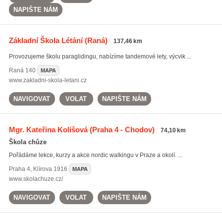
NAPIŠTE NÁM
Základní Škola Létání
(Raná)
137,46 km
Provozujeme školu paraglidingu, nabízíme tandemové lety, výcvik ...
Raná
140
MAPA
www.zakladni-skola-letani.cz
NAVIGOVAT
VOLAT
NAPIŠTE NÁM
Mgr. Kateřina Kolišová
(Praha 4 - Chodov)
74,10 km
Škola chůze
Pořádáme lekce, kurzy a akce nordic walkingu v Praze a okolí. ...
Praha 4
,
Klírova 1916
MAPA
www.skolachuze.cz/
NAVIGOVAT
VOLAT
NAPIŠTE NÁM