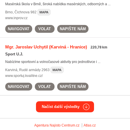
Masérská škola v Brně, široká nabídka masérských, odborných a ...
Brno
,
Čichnova 982
MAPA
www.inprov.cz
NAVIGOVAT
VOLAT
NAPIŠTE NÁM
Mgr. Jaroslav Uchytil
(Karviná - Hranice)
220,78 km
Sport U.J.
Nabízíme sportovní a volnočasové aktivity pro jednotlivce i ...
Karviná
,
Rudé armády 2963
MAPA
www.sportuj.kvalitne.cz/
NAVIGOVAT
VOLAT
NAPIŠTE NÁM
Načíst další výsledky
Agentura Najisto
Centrum.cz
Atlas.cz