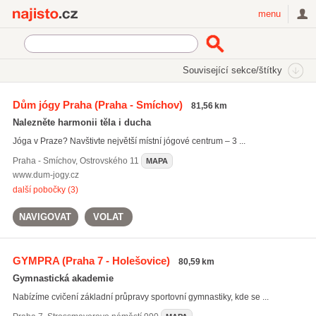
Najisto.cz
menu
SEKCE
ŠTÍTKY
Související sekce/štítky
Najisto.cz
Sport
Sportovní školy a kurzy
Dům jógy Praha
(Praha - Smíchov)
81,56 km
Fitness kurzy
(651)
Nalezněte harmonii těla i ducha
Kurzy bojového umění
(475)
Jóga v Praze? Navštivte největší místní jógové centrum – 3 ...
Taneční školy
(386)
Praha - Smíchov
,
Ostrovského 11
MAPA
Všechny související sekce
www.dum-jogy.cz
další pobočky (3)
NAVIGOVAT
VOLAT
GYMPRA
(Praha 7 - Holešovice)
80,59 km
Gymnastická akademie
Nabízíme cvičení základní průpravy sportovní gymnastiky, kde se ...