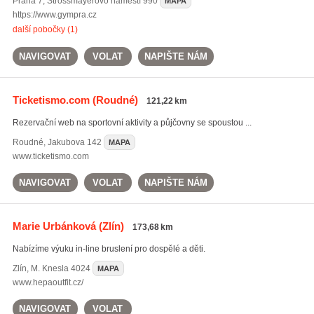
Praha 7
,
Strossmayerovo náměstí 990
MAPA
https://www.gympra.cz
další pobočky (1)
NAVIGOVAT
VOLAT
NAPIŠTE NÁM
Ticketismo.com
(Roudné)
121,22 km
Rezervační web na sportovní aktivity a půjčovny se spoustou ...
Roudné
,
Jakubova 142
MAPA
www.ticketismo.com
NAVIGOVAT
VOLAT
NAPIŠTE NÁM
Marie Urbánková
(Zlín)
173,68 km
Nabízíme výuku in-line bruslení pro dospělé a děti.
Zlín
,
M. Knesla 4024
MAPA
www.hepaoutfit.cz/
NAVIGOVAT
VOLAT