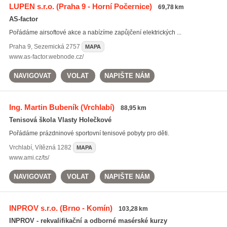
LUPEN s.r.o.
(Praha 9 - Horní Počernice)
69,78 km
AS-factor
Pořádáme airsoftové akce a nabízíme zapůjčení elektrických ...
Praha 9
,
Sezemická 2757
MAPA
www.as-factor.webnode.cz/
NAVIGOVAT
VOLAT
NAPIŠTE NÁM
Ing. Martin Bubeník
(Vrchlabí)
88,95 km
Tenisová škola Vlasty Holečkové
Pořádáme prázdninové sportovní tenisové pobyty pro děti.
Vrchlabí
,
Vítězná 1282
MAPA
www.ami.cz/ts/
NAVIGOVAT
VOLAT
NAPIŠTE NÁM
INPROV s.r.o.
(Brno - Komín)
103,28 km
INPROV - rekvalifikační a odborné masérské kurzy