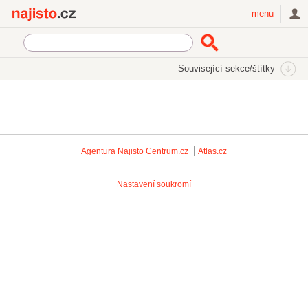
Najisto.cz
menu
Související sekce/štítky
Agentura Najisto
Centrum.cz
Atlas.cz
Nastavení soukromí