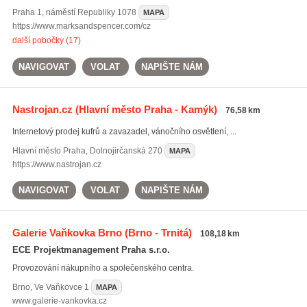
Praha 1
,
náměstí Republiky 1078
MAPA
https://www.marksandspencer.com/cz
další pobočky (17)
NAVIGOVAT
VOLAT
NAPIŠTE NÁM
Nastrojan.cz
(Hlavní město Praha - Kamýk)
76,58 km
Internetový prodej kufrů a zavazadel, vánočního osvětlení, ...
Hlavní město Praha
,
Dolnojirčanská 270
MAPA
https://www.nastrojan.cz
NAVIGOVAT
VOLAT
NAPIŠTE NÁM
Galerie Vaňkovka Brno
(Brno - Trnitá)
108,18 km
ECE Projektmanagement Praha s.r.o.
Provozování nákupního a společenského centra.
Brno
,
Ve Vaňkovce 1
MAPA
www.galerie-vankovka.cz