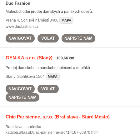
Duo Fashion
Maloobchodní prodej dámských a pánských oděvů.
Praha 4
,
Sofijské náměstí 3400
MAPA
www.duofashion.cz
NAVIGOVAT
VOLAT
NAPIŠTE NÁM
GEN-KA s.r.o.
(Slaný)
109,66 km
Prodej dámského a pánského oblečení a doplňků.
Slaný
,
Stehlíkova 1504
MAPA
NAVIGOVAT
VOLAT
NAPIŠTE NÁM
Chic Parisienne, s.r.o.
(Bratislava - Staré Mesto)
Bratislava
,
Laurínska
katalog.atlas.sk/chic-parisienne-sro/t14167-v6870.html