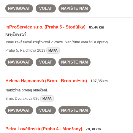
NAVIGOVAT
VOLAT
NAPIŠTE NÁM
InProService s.r.o.
(Praha 5 - Stodůlky)
85,46 km
Krejčovství
Jsme zakázkové krejčovství v Praze. Nabízíme vám šití a opravy ...
Praha 5
,
Raichlova 2619
MAPA
NAVIGOVAT
VOLAT
NAPIŠTE NÁM
Helena Hajmanová
(Brno - Brno-město)
107,35 km
Nabízíme prodej oblečení.
Brno
,
Dvořákova 635
MAPA
NAVIGOVAT
VOLAT
NAPIŠTE NÁM
Petra Lovětínská
(Praha 4 - Modřany)
78,38 km