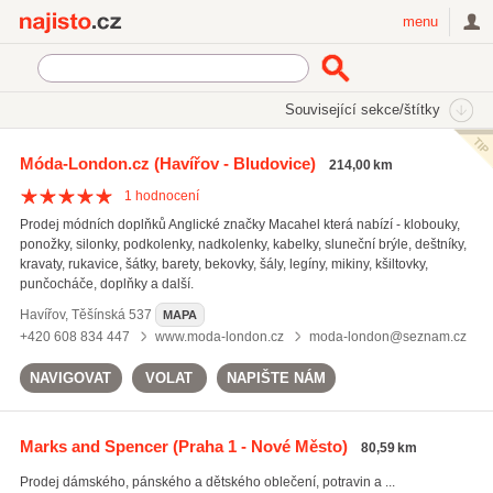
Najisto.cz
menu
SEKCE
ŠTÍTKY
Související sekce/štítky
Najisto.cz
Styl a krása
Móda
Móda-London.cz
(Havířov - Bludovice)
214,00 km
Dámské oděvy
(1489)
1
hodnocení
Pánská móda
(1148)
Prodej módních doplňků Anglické značky Macahel která nabízí - klobouky,
Obuv
(970)
ponožky, silonky, podkolenky, nadkolenky, kabelky, sluneční brýle, deštníky,
kravaty, rukavice, šátky, barety, bekovky, šály, legíny, mikiny, kšiltovky,
Všechny související sekce
punčocháče, doplňky a další.
Havířov
,
Těšínská 537
MAPA
+420 608 834 447
www.moda-london.cz
moda-london@seznam.cz
NAVIGOVAT
VOLAT
NAPIŠTE NÁM
Marks and Spencer
(Praha 1 - Nové Město)
80,59 km
Prodej dámského, pánského a dětského oblečení, potravin a ...