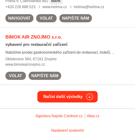
Praha 9
,
Cukrovarská 982
MAPA
+420 228 888 523
www.hellma.cz
hellma@hellma.cz
NAVIGOVAT
VOLAT
NAPIŠTE NÁM
BIMOK AIR ZNOJMO s.r.o.
vybavení pro restaurační zařízení
Nabízíme prodej gastronomického zařízení do restaurací, hotelů, ...
Oblekovice 364, 67181 Znojmo
www.bimokairznojmo.cz
VOLAT
NAPIŠTE NÁM
Načíst další výsledky
Agentura Najisto
Centrum.cz
Atlas.cz
Nastavení soukromí