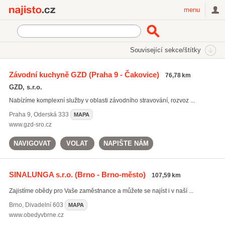
Najisto.cz
menu
SEKCE
ŠTÍTKY
Související sekce/štítky
Najisto.cz
Restaurace a stravování
Firemní stravování
Závodní kuchyně GZD
(Praha 9 - Čakovice)
76,78 km
Vybavení pro gastronomii
(548)
GZD, s.r.o.
Prodejní automaty
(166)
Nabízíme komplexní služby v oblasti závodního stravování, rozvoz ...
Kantýny
(26)
Praha 9
,
Oderská 333
MAPA
Všechny související sekce
www.gzd-sro.cz
NAVIGOVAT
VOLAT
NAPIŠTE NÁM
SINALUNGA s.r.o.
(Brno - Brno-město)
107,59 km
Zajistíme obědy pro Vaše zaměstnance a můžete se najíst i v naší ...
Brno
,
Divadelní 603
MAPA
www.obedyvbrne.cz