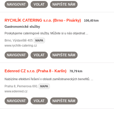
NAVIGOVAT
VOLAT
NAPIŠTE NÁM
RYCHLÍK CATERING s.r.o.
(Brno - Pisárky)
106,40 km
Gastronomické služby
Poskytujeme cateringové služby. Můžete si u nás objednat ...
Brno
,
Výstaviště 405
MAPA
www.rychlik-catering.cz
NAVIGOVAT
VOLAT
NAPIŠTE NÁM
Edenred CZ s.r.o.
(Praha 8 - Karlín)
78,79 km
Nabízíme efektivní řešení v oblasti zaměstnaneckých benefitů. ...
Praha 8
,
Pernerova 691
MAPA
www.edenred.cz
NAVIGOVAT
VOLAT
NAPIŠTE NÁM