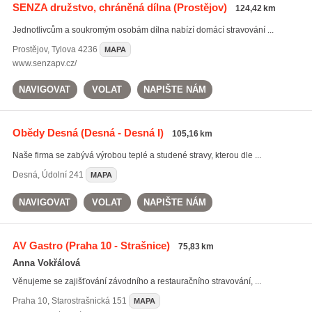
SENZA družstvo, chráněná dílna
(Prostějov)
124,42 km
Jednotlivcům a soukromým osobám dílna nabízí domácí stravování ...
Prostějov
,
Tylova 4236
MAPA
www.senzapv.cz/
NAVIGOVAT
VOLAT
NAPIŠTE NÁM
Obědy Desná
(Desná - Desná I)
105,16 km
Naše firma se zabývá výrobou teplé a studené stravy, kterou dle ...
Desná
,
Údolní 241
MAPA
NAVIGOVAT
VOLAT
NAPIŠTE NÁM
AV Gastro
(Praha 10 - Strašnice)
75,83 km
Anna Vokřálová
Věnujeme se zajišťování závodního a restauračního stravování, ...
Praha 10
,
Starostrašnická 151
MAPA