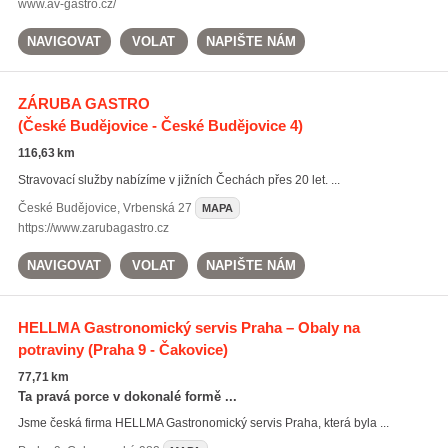
www.av-gastro.cz/
NAVIGOVAT
VOLAT
NAPIŠTE NÁM
ZÁRUBA GASTRO
(České Budějovice - České Budějovice 4)
116,63 km
Stravovací služby nabízíme v jižních Čechách přes 20 let. ...
České Budějovice
,
Vrbenská 27
MAPA
https://www.zarubagastro.cz
NAVIGOVAT
VOLAT
NAPIŠTE NÁM
HELLMA Gastronomický servis Praha – Obaly na
potraviny
(Praha 9 - Čakovice)
77,71 km
Ta pravá porce v dokonalé formě ...
Jsme česká firma HELLMA Gastronomický servis Praha, která byla ...