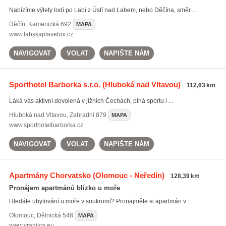
Nabízíme výlety lodí po Labi z Ústí nad Labem, nebo Děčína, směr ...
Děčín
,
Kamenická 692
MAPA
www.labskaplavebni.cz
NAVIGOVAT
VOLAT
NAPIŠTE NÁM
Sporthotel Barborka s.r.o.
(Hluboká nad Vltavou)
112,63 km
Láká vás aktivní dovolená v jižních Čechách, plná sportu i ...
Hluboká nad Vltavou
,
Zahradní 879
MAPA
www.sporthotelbarborka.cz
NAVIGOVAT
VOLAT
NAPIŠTE NÁM
Apartmány Chorvatsko
(Olomouc - Neředín)
128,39 km
Pronájem apartmánů blízko u moře
Hledáte ubytování u moře v soukromí? Pronajměte si apartmán v ...
Olomouc
,
Dělnická 548
MAPA
www.vranjica.eu