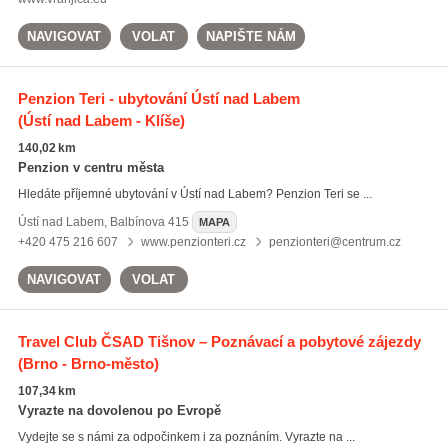
NAVIGOVAT
VOLAT
NAPIŠTE NÁM
Penzion Teri - ubytování Ústí nad Labem
(Ústí nad Labem - Klíše)
140,02 km
Penzion v centru města
Hledáte příjemné ubytování v Ústí nad Labem? Penzion Teri se ...
Ústí nad Labem
,
Balbínova 415
MAPA
+420 475 216 607
www.penzionteri.cz
penzionteri@centrum.cz
NAVIGOVAT
VOLAT
Travel Club ČSAD Tišnov – Poznávací a pobytové zájezdy
(Brno - Brno-město)
107,34 km
Vyrazte na dovolenou po Evropě
Vydejte se s námi za odpočinkem i za poznáním. Vyrazte na ...