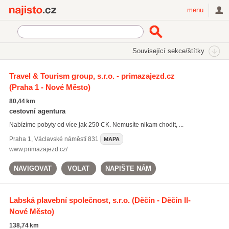
Najisto.cz
menu
SEKCE
ŠTÍTKY
Související sekce/štítky
Najisto.cz
Cestování a ubytování
Travel & Tourism group, s.r.o. - primazajezd.cz
(Praha 1 - Nové Město)
Ubytování
(11044)
Regionální informace
(6821)
80,44 km
Cestovní kanceláře a agentury
(2486)
cestovní agentura
Nabízíme pobyty od více jak 250 CK. Nemusíte nikam chodit, ...
Všechny související sekce
Praha 1
,
Václavské náměstí 831
MAPA
www.primazajezd.cz/
NAVIGOVAT
VOLAT
NAPIŠTE NÁM
Labská plavební společnost, s.r.o.
(Děčín - Děčín II-
Nové Město)
138,74 km