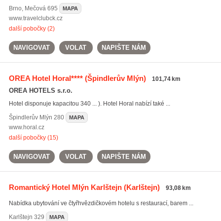
Brno
,
Mečová 695
MAPA
www.travelclubck.cz
další pobočky (2)
NAVIGOVAT
VOLAT
NAPIŠTE NÁM
OREA Hotel Horal****
(Špindlerův Mlýn)
101,74 km
OREA HOTELS s.r.o.
Hotel disponuje kapacitou 340 ... ). Hotel Horal nabízí také ...
Špindlerův Mlýn
280
MAPA
www.horal.cz
další pobočky (15)
NAVIGOVAT
VOLAT
NAPIŠTE NÁM
Romantický Hotel Mlýn Karlštejn
(Karlštejn)
93,08 km
Nabídka ubytování ve čtyřhvězdičkovém hotelu s restaurací, barem ...
Karlštejn
329
MAPA