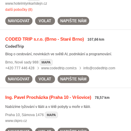
www.hotelmlynkarlstejn.cz
další pobočky (8)
NAVIGOVAT
VOLAT
NAPIŠTE NÁM
CODED TRIP s.r.o.
(Brno - Staré Brno)
107,66 km
CodedTrip
Blog o cestování, novinkách ve světě AI, podnikání a programování.
Brno
,
Nové sady 988
MAPA
+420 777 446 428
www.codedtrip.com/cs
info@codedtrip.com
NAVIGOVAT
VOLAT
NAPIŠTE NÁM
Ing. Pavel Procházka
(Praha 10 - Vršovice)
78,57 km
Nabízíme lyžování v Itálii a v létě pobyty u moře v Itálii.
Praha 10
,
Sámova 1476
MAPA
www.ckpro.cz