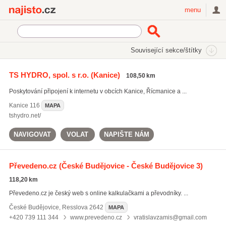
Najisto.cz
menu
SEKCE
ŠTÍTKY
Související sekce/štítky
Najisto.cz
Počítače a komunikace
Internetové služby
TS HYDRO, spol. s r.o.
(Kanice)
108,50 km
Webdesign
(2909)
Poskytování připojení k internetu v obcích Kanice, Řícmanice a ...
Poskytovatelé internetového připojení
(926)
SEO a SEM
(514)
Kanice
116
MAPA
tshydro.net/
Všechny související sekce
NAVIGOVAT
VOLAT
NAPIŠTE NÁM
Převedeno.cz
(České Budějovice - České Budějovice 3)
118,20 km
Převedeno.cz je český web s online kalkulačkami a převodníky. ...
České Budějovice
,
Resslova 2642
MAPA
+420 739 111 344
www.prevedeno.cz
vratislavzamis@gmail.com