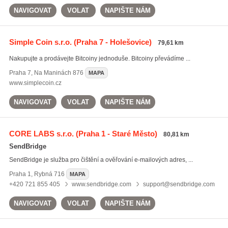
NAVIGOVAT
VOLAT
NAPIŠTE NÁM
Simple Coin s.r.o.
(Praha 7 - Holešovice)
79,61 km
Nakupujte a prodávejte Bitcoiny jednoduše. Bitcoiny převádíme ...
Praha 7
,
Na Maninách 876
MAPA
www.simplecoin.cz
NAVIGOVAT
VOLAT
NAPIŠTE NÁM
CORE LABS s.r.o.
(Praha 1 - Staré Město)
80,81 km
SendBridge
SendBridge je služba pro čištění a ověřování e-mailových adres, ...
Praha 1
,
Rybná 716
MAPA
+420 721 855 405
www.sendbridge.com
support@sendbridge.com
NAVIGOVAT
VOLAT
NAPIŠTE NÁM