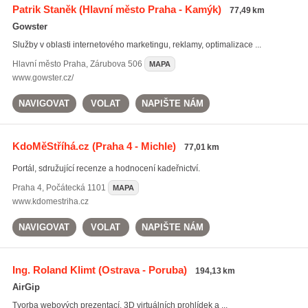
Patrik Staněk
(Hlavní město Praha - Kamýk)
77,49 km
Gowster
Služby v oblasti internetového marketingu, reklamy, optimalizace ...
Hlavní město Praha
,
Zárubova 506
MAPA
www.gowster.cz/
NAVIGOVAT
VOLAT
NAPIŠTE NÁM
KdoMěStříhá.cz
(Praha 4 - Michle)
77,01 km
Portál, sdružující recenze a hodnocení kadeřnictví.
Praha 4
,
Počátecká 1101
MAPA
www.kdomestriha.cz
NAVIGOVAT
VOLAT
NAPIŠTE NÁM
Ing. Roland Klimt
(Ostrava - Poruba)
194,13 km
AirGip
Tvorba webových prezentací, 3D virtuálních prohlídek a ...