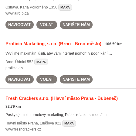
Ostrava
,
Karla Pokorného 1350
MAPA
www.airgip.cz/
NAVIGOVAT
VOLAT
NAPIŠTE NÁM
Proficio Marketing, s.r.o.
(Brno - Brno-město)
106,59 km
Vyvíjíme maximální úsilí, aby vám internet pomohl v podnikání. ...
Brno
,
Údolní 552
MAPA
proficio.cz/
NAVIGOVAT
VOLAT
NAPIŠTE NÁM
Fresh Crackers s.r.o.
(Hlavní město Praha - Bubeneč)
82,79 km
Poskytujeme internetový marketing, Public relations, mediální ...
Hlavní město Praha
,
Eliášova 922
MAPA
www.freshcrackers.cz