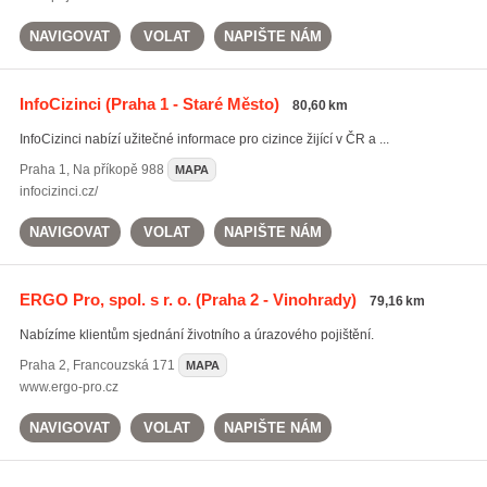
NAVIGOVAT
VOLAT
NAPIŠTE NÁM
InfoCizinci
(Praha 1 - Staré Město)
80,60 km
InfoCizinci nabízí užitečné informace pro cizince žijící v ČR a ...
Praha 1
,
Na příkopě 988
MAPA
infocizinci.cz/
NAVIGOVAT
VOLAT
NAPIŠTE NÁM
ERGO Pro, spol. s r. o.
(Praha 2 - Vinohrady)
79,16 km
Nabízíme klientům sjednání životního a úrazového pojištění.
Praha 2
,
Francouzská 171
MAPA
www.ergo-pro.cz
NAVIGOVAT
VOLAT
NAPIŠTE NÁM