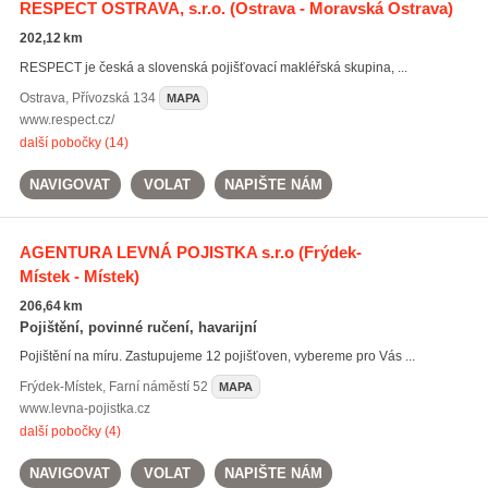
RESPECT OSTRAVA, s.r.o.
(Ostrava - Moravská Ostrava)
202,12 km
RESPECT je česká a slovenská pojišťovací makléřská skupina, ...
Ostrava
,
Přívozská 134
MAPA
www.respect.cz/
další pobočky (14)
NAVIGOVAT
VOLAT
NAPIŠTE NÁM
AGENTURA LEVNÁ POJISTKA s.r.o
(Frýdek-
Místek - Místek)
206,64 km
Pojištění, povinné ručení, havarijní
Pojištění na míru. Zastupujeme 12 pojišťoven, vybereme pro Vás ...
Frýdek-Místek
,
Farní náměstí 52
MAPA
www.levna-pojistka.cz
další pobočky (4)
NAVIGOVAT
VOLAT
NAPIŠTE NÁM