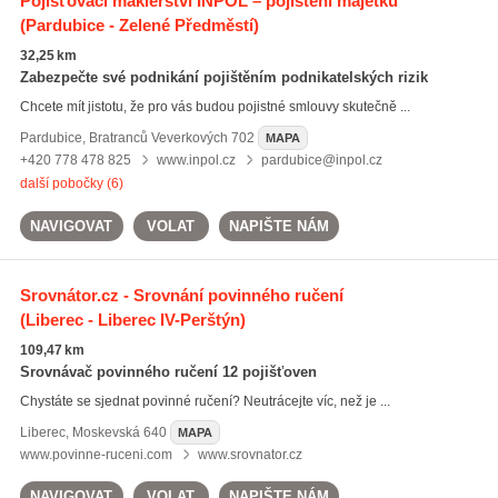
Pojišťovací makléřství INPOL – pojištění majetku
(Pardubice - Zelené Předměstí)
32,25 km
Zabezpečte své podnikání pojištěním podnikatelských rizik
Chcete mít jistotu, že pro vás budou pojistné smlouvy skutečně ...
Pardubice
,
Bratranců Veverkových 702
MAPA
+420 778 478 825
www.inpol.cz
pardubice@inpol.cz
další pobočky (6)
NAVIGOVAT
VOLAT
NAPIŠTE NÁM
Srovnátor.cz - Srovnání povinného ručení
(Liberec - Liberec IV-Perštýn)
109,47 km
Srovnávač povinného ručení 12 pojišťoven
Chystáte se sjednat povinné ručení? Neutrácejte víc, než je ...
Liberec
,
Moskevská 640
MAPA
www.povinne-ruceni.com
www.srovnator.cz
NAVIGOVAT
VOLAT
NAPIŠTE NÁM