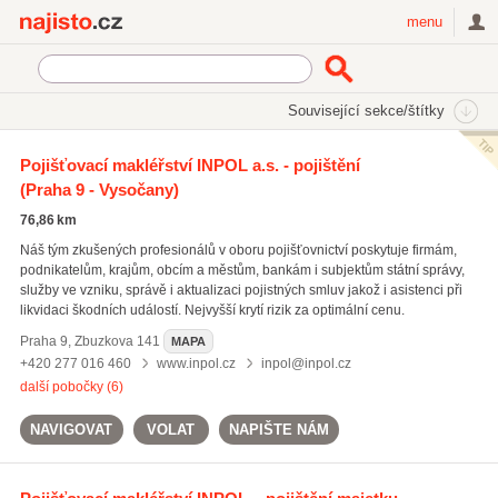
Najisto.cz
menu
SEKCE
ŠTÍTKY
Související sekce/štítky
Najisto.cz
Právo a finance
Pojištění
Pojišťovací makléřství INPOL a.s. - pojištění
(Praha 9 - Vysočany)
Pojišťovací agenti
(1193)
Pojišťovny
(580)
76,86 km
Zdravotní pojišťovny
(390)
Náš tým zkušených profesionálů v oboru pojišťovnictví poskytuje firmám,
podnikatelům, krajům, obcím a městům, bankám i subjektům státní správy,
služby ve vzniku, správě i aktualizaci pojistných smluv jakož i asistenci při
likvidaci škodních událostí. Nejvyšší krytí rizik za optimální cenu.
Praha 9
,
Zbuzkova 141
MAPA
+420 277 016 460
www.inpol.cz
inpol@inpol.cz
další pobočky (6)
NAVIGOVAT
VOLAT
NAPIŠTE NÁM