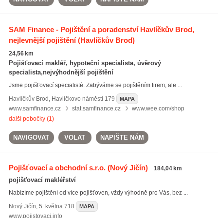
SAM Finance - Pojištění a poradenství Havlíčkův Brod,
nejlevnější pojištění
(Havlíčkův Brod)
24,56 km
Pojišťovací makléř, hypoteční specialista, úvěrový
specialista,nejvýhodnější pojištění
Jsme pojišťovací specialisté. Zabýváme se pojištěním firem, ale ...
Havlíčkův Brod
,
Havlíčkovo náměstí 179
MAPA
www.samfinance.cz
stat.samfinance.cz
www.wee.com/shop
další pobočky (1)
NAVIGOVAT
VOLAT
NAPIŠTE NÁM
Pojišťovací a obchodní s.r.o.
(Nový Jičín)
184,04 km
pojišťovací makléřství
Nabízíme pojištění od více pojišťoven, vždy výhodně pro Vás, bez ...
Nový Jičín
,
5. května 718
MAPA
www.pojistovaci.info