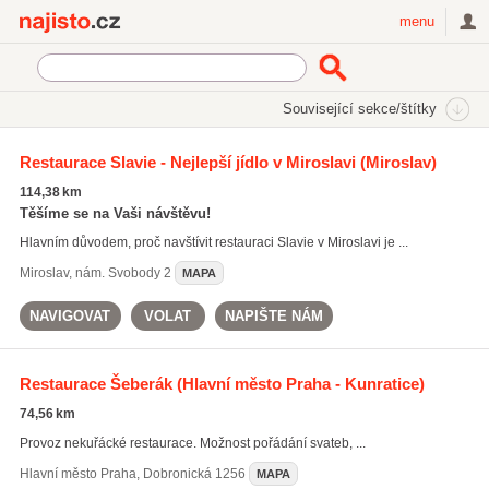
Najisto.cz
menu
SEKCE
ŠTÍTKY
Související sekce/štítky
Najisto.cz
Restaurace a stravování
Restaurace Slavie - Nejlepší jídlo v Miroslavi
(Miroslav)
Restaurace
(5009)
114,38 km
Účelové stravování
(1771)
Těšíme se na Vaši návštěvu!
Firemní stravování
(748)
Hlavním důvodem, proč navštívit restauraci Slavie v Miroslavi je ...
Všechny související sekce
Miroslav
,
nám. Svobody 2
MAPA
NAVIGOVAT
VOLAT
NAPIŠTE NÁM
Restaurace Šeberák
(Hlavní město Praha - Kunratice)
74,56 km
Provoz nekuřácké restaurace. Možnost pořádání svateb, ...
Hlavní město Praha
,
Dobronická 1256
MAPA