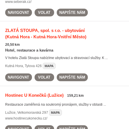
www.seberak.cz/
NAVIGOVAT
VOLAT
NAPIŠTE NÁM
ZLATÁ STOUPA, spol. s r.o. - ubytování
(Kutná Hora - Kutná Hora-Vnitřní Město)
20,50 km
Hotel, restaurace a kavárna
V hotelu Zlatá Stoupa nabízíme ubytovací a stravovací služby. K ...
Kutná Hora
,
Tylova 426
MAPA
NAVIGOVAT
VOLAT
NAPIŠTE NÁM
Hostinec U Konečků
(Lužice)
159,21 km
Restaurace zaměřená na soukromý pronájem, služby v oblasti ...
Lužice
,
Velkomoravská 297
MAPA
www.hostinecukonecku.cz/