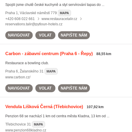
Spojili jsme chutě české kuchyně a styl servírování tapas do ...
Praha 1
,
Václavské náměstí 779
MAPA
+420 608 022 661
www.restauracetalir.cz
reservations.talir@pytloun-hotels.cz
NAVIGOVAT
VOLAT
NAPIŠTE NÁM
Carbon - zábavní centrum
(Praha 6 - Řepy)
88,55 km
Restaurace a bowling club.
Praha 6
,
Žalanského 31
MAPA
www.carbon.cz/
NAVIGOVAT
VOLAT
NAPIŠTE NÁM
Vendula Lišková Černá
(Třebichovice)
107,92 km
Penzion 68 se nachází 1 km od centra města Kladna, 13 km od ...
Třebichovice
31
MAPA
www.penzion68kladno.cz