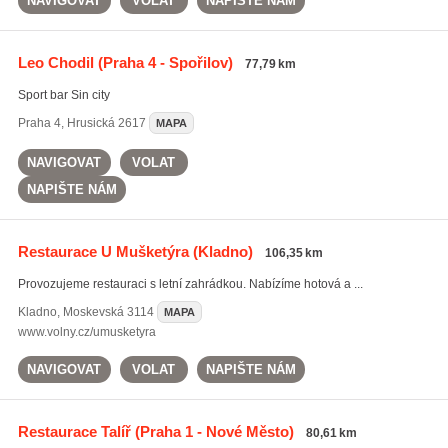
NAVIGOVAT
VOLAT
NAPIŠTE NÁM
Leo Chodil
(Praha 4 - Spořilov)
77,79 km
Sport bar Sin city
Praha 4
,
Hrusická 2617
MAPA
NAVIGOVAT
VOLAT
NAPIŠTE NÁM
Restaurace U Mušketýra
(Kladno)
106,35 km
Provozujeme restauraci s letní zahrádkou. Nabízíme hotová a ...
Kladno
,
Moskevská 3114
MAPA
www.volny.cz/umusketyra
NAVIGOVAT
VOLAT
NAPIŠTE NÁM
Restaurace Talíř
(Praha 1 - Nové Město)
80,61 km