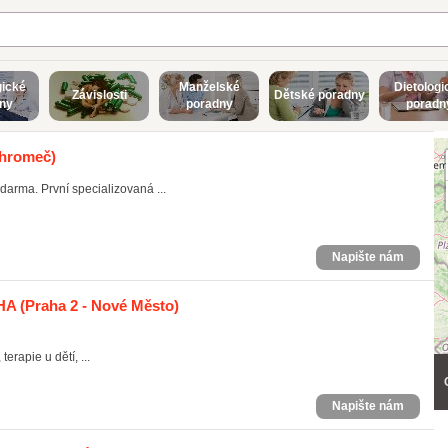
ické
Manželské
Dietologi
Závislosti
Dětské poradny
ny
poradny
poradn
hromeč)
arma. První specializovaná ...
Napište nám
MHA
(Praha 2 - Nové Město)
erapie u dětí, ...
Napište nám