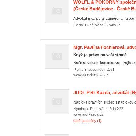
WÖLFL & POKORNÝ společnos
(České Budějovice - České Bu
Advokátní kancelář zaměřená na obcho
České Budějovice
,
Široká 15
Mgr. Pavlína Fochlerová, adv
Když je právo na vaší straně
Naše advokátní kancelář vám zajistí kom
Praha 3
,
Jeseniova 1151
www.akfochlerova.cz
JUDr. Petr Kazda, advokát
(N
Nabídka právních služeb s nabídkou o
Nymburk
,
Palackého třída 223
www.judrkazda.cz
další pobočky (1)