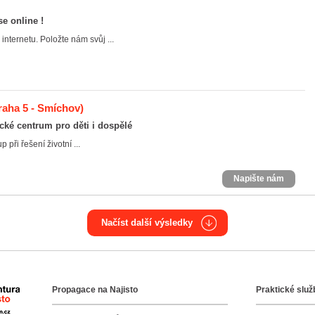
e online !
nternetu. Položte nám svůj ...
raha 5 - Smíchov)
cké centrum pro děti i dospělé
 při řešení životní ...
Napište nám
Načíst další výsledky
Propagace na Najisto
Praktické služ
Agentura Najisto