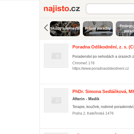
Najisto.cz
Pedagog
Služby a řemesla
Právní poradny
porad
Poradna Odškodnění, z. s.
(C
Poradenství po nehodách a úrazech zd
Chromeč
178
https://www.poradnaodskodneni.cz
PhDr. Simona Sedláčková, 
Afterin - Medik
Terapie, koučink, rodinné poradenství, t
Praha 2
,
Kateřinská 1476