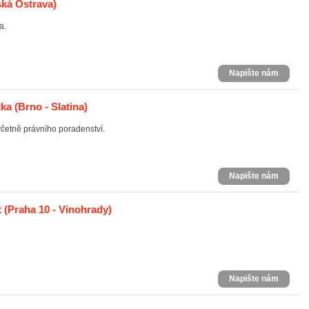
ká Ostrava)
a.
Napište nám
tka
(Brno - Slatina)
četně právního poradenství.
Napište nám
t
(Praha 10 - Vinohrady)
Napište nám