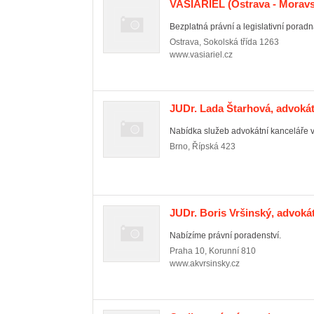
VASIARIEL
(Ostrava - Moravs
Bezplatná právní a legislativní poradn
Ostrava
,
Sokolská třída 1263
www.vasiariel.cz
JUDr. Lada Štarhová, advoká
Nabídka služeb advokátní kanceláře v
Brno
,
Řípská 423
JUDr. Boris Vršinský, advoká
Nabízíme právní poradenství.
Praha 10
,
Korunní 810
www.akvrsinsky.cz