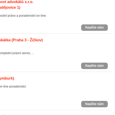
t advokátů s.r.o.
dějovice 1)
dní právo a poradenství on-line.
Napište nám
okátka
(Praha 3 - Žižkov)
pletní právní servis, ...
Napište nám
ymburk)
n-line poradenství.
Napište nám