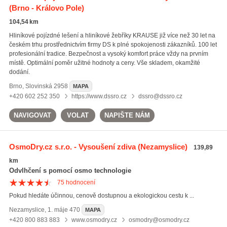
(Brno - Královo Pole)
104,54 km
Hliníkové pojízdné lešení a hliníkové žebříky KRAUSE již více než 30 let na
českém trhu prostřednictvím firmy DS k plné spokojenosti zákazníků. 100 let
profesionální tradice. Bezpečnost a vysoký komfort práce vždy na prvním
místě. Optimální poměr užitné hodnoty a ceny. Vše skladem, okamžité
dodání.
Brno
,
Slovinská 2958
MAPA
+420 602 252 350
https://www.dssro.cz
dssro@dssro.cz
NAVIGOVAT
VOLAT
NAPIŠTE NÁM
OsmoDry.cz s.r.o. - Vysoušení zdiva
(Nezamyslice)
139,89
km
Odvlhčení s pomocí osmo technologie
75
hodnocení
Pokud hledáte účinnou, cenově dostupnou a ekologickou cestu k ...
Nezamyslice
,
1. máje 470
MAPA
+420 800 883 883
www.osmodry.cz
osmodry@osmodry.cz