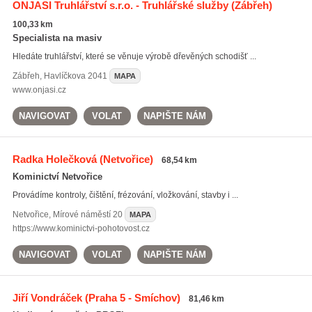
ONJASI Truhlářství s.r.o. - Truhlářské služby
(Zábřeh)
100,33 km
Specialista na masiv
Hledáte truhlářství, které se věnuje výrobě dřevěných schodišť ...
Zábřeh
,
Havlíčkova 2041
MAPA
www.onjasi.cz
NAVIGOVAT
VOLAT
NAPIŠTE NÁM
Radka Holečková
(Netvořice)
68,54 km
Kominictví Netvořice
Provádíme kontroly, čištění, frézování, vložkování, stavby i ...
Netvořice
,
Mírové náměstí 20
MAPA
https://www.kominictvi-pohotovost.cz
NAVIGOVAT
VOLAT
NAPIŠTE NÁM
Jiří Vondráček
(Praha 5 - Smíchov)
81,46 km