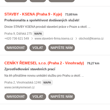
STAVBY - KSENA
(Praha 9 - Kyje)
73,60 km
Profesionalita a spolehlivost dodávaných služeb!
Divize STAVBY KSENA provádí stavební práce v Praze a okolí. ...
Praha 9
,
Dářská 275
MAPA
+420 736 621 549
www.stavebni-firma.ksena.cz
obchod@ksena.cz
NAVIGOVAT
VOLAT
NAPIŠTE NÁM
CENÍKY ŘEMESEL s.r.o.
(Praha 2 - Vinohrady)
79,27 km
Zprostředkování stavebních prací
Na trh přinášíme novou unikátní službu pro Prahu a okolí. ...
Praha 2
,
Vinohradská 1246
MAPA
www.cenikyremesel.cz
NAVIGOVAT
VOLAT
NAPIŠTE NÁM