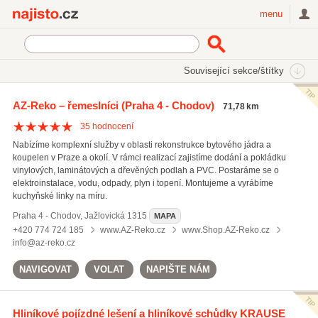
Najisto.cz
menu
SEKCE
ŠTÍTKY
Související sekce/štítky
Najisto.cz
Služby a řemesla
Řemeslníci
AZ-Reko – řemeslníci
(Praha 4 - Chodov)
71,78 km
Elektromontážní a elektroinstalační práce
(4304)
35
hodnocení
Instalatérství a topenářství
(3909)
Nabízíme komplexní služby v oblasti rekonstrukce bytového jádra a
Truhlářství, stolařství
(3269)
koupelen v Praze a okolí. V rámci realizací zajistíme dodání a pokládku
vinylových, laminátových a dřevěných podlah a PVC. Postaráme se o
Všechny související sekce
elektroinstalace, vodu, odpady, plyn i topení. Montujeme a vyrábíme
kuchyňské linky na míru.
Praha 4 - Chodov
,
Jažlovická 1315
MAPA
+420 774 724 185
www.AZ-Reko.cz
www.Shop.AZ-Reko.cz
info@az-reko.cz
NAVIGOVAT
VOLAT
NAPIŠTE NÁM
Hliníkové pojízdné lešení a hliníkové schůdky KRAUSE