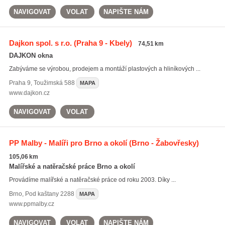
NAVIGOVAT
VOLAT
NAPIŠTE NÁM
Dajkon spol. s r.o.
(Praha 9 - Kbely)
74,51 km
DAJKON okna
Zabýváme se výrobou, prodejem a montáží plastových a hliníkových ...
Praha 9
,
Toužimská 588
MAPA
www.dajkon.cz
NAVIGOVAT
VOLAT
PP Malby - Malíři pro Brno a okolí
(Brno - Žabovřesky)
105,06 km
Malířské a natěračské práce Brno a okolí
Provádíme malířské a natěračské práce od roku 2003. Díky ...
Brno
,
Pod kaštany 2288
MAPA
www.ppmalby.cz
NAVIGOVAT
VOLAT
NAPIŠTE NÁM