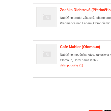
Zdeňka Richtrová
(Předměřic
Nabízíme prodej zákusků, točené opoč
Předměřice nad Labem
,
Obránců mír
Café Mahler
(Olomouc)
Nabízíme moučníky, kávu, zákusky a ko
Olomouc
,
Horní náměstí 322
další pobočky (1)