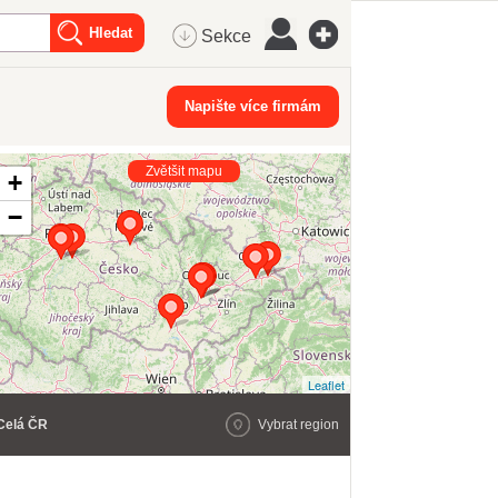
Sekce
Napište více firmám
Zvětšit mapu
+
−
Leaflet
Celá ČR
Vybrat region