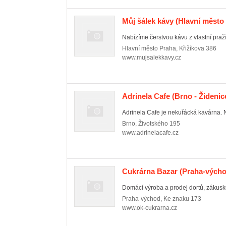
Můj šálek kávy
(Hlavní město 
Nabízíme čerstvou kávu z vlastní praží
Hlavní město Praha
,
Křižíkova 386
www.mujsalekkavy.cz
Adrinela Cafe
(Brno - Židenic
Adrinela Cafe je nekuřácká kavárna. N
Brno
,
Životského 195
www.adrinelacafe.cz
Cukrárna Bazar
(Praha-výcho
Domácí výroba a prodej dortů, zákusk
Praha-východ
,
Ke znaku 173
www.ok-cukrarna.cz