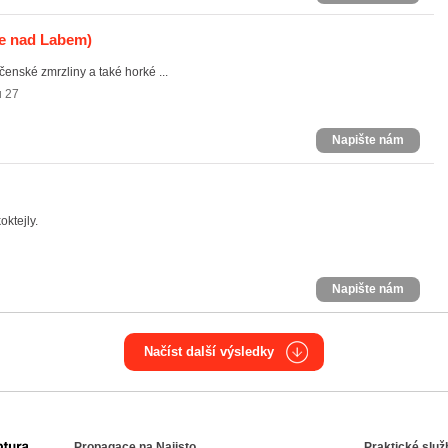
e nad Labem)
enské zmrzliny a také horké ...
u 27
Napište nám
ktejly.
Napište nám
Načíst další výsledky
Propagace na Najisto
Praktické služ