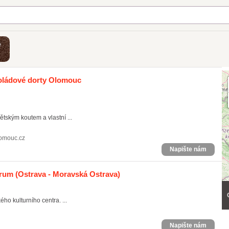
é
oládové dorty Olomouc
tským koutem a vlastní ...
lomouc.cz
Napište nám
trum
(Ostrava - Moravská Ostrava)
ho kulturního centra. ...
Napište nám