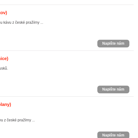
kov)
 kávu z české pražírny ...
Napište nám
ice)
usků.
Napište nám
lany)
 z české pražírny ...
Napište nám