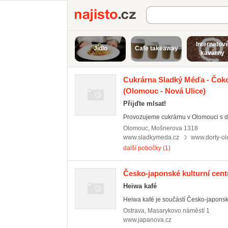
Najisto.cz
Internetov
Jídlo
Cafe takeaway
kavárny
Cukrárna Sladký Méďa - Čok
(Olomouc - Nová Ulice)
Přijďte mlsat!
Provozujeme cukrárnu v Olomouci s dě
Olomouc
,
Mošnerova 1318
www.sladkymeda.cz
www.dorty-o
další pobočky (1)
Česko-japonské kulturní cen
Heiwa kafé
Heiwa kafé je součástí Česko-japonské
Ostrava
,
Masarykovo náměstí 1
www.japanova.cz