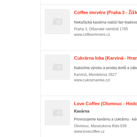
Coffee imrvére
(Praha 3 - Žiž
Nekuřácká kavárna nabízí fair-tradovou
Praha 3
,
Olšanské náměstí 1785
www.coffeeimrvere.cz
Cukrárna Inka
(Karviná - Hran
Nabízíme výrobu a prodej dortů a zák
Karviná
,
Mendelova 2827
www.cukrarnainka.cz/
Love Coffee
(Olomouc - Hodo
Kavárna
Provozujeme kavárnu a cukrárnu - kávu
Olomouc
,
Masarykova třída 939
www.lovecoffee.cz