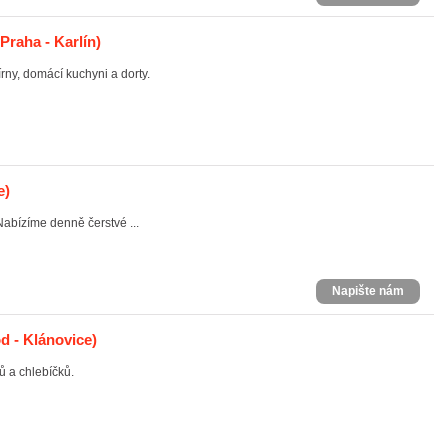
Praha - Karlín)
rny, domácí kuchyni a dorty.
e)
abízíme denně čerstvé ...
Napište nám
d - Klánovice)
ů a chlebíčků.