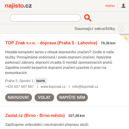
Najisto.cz
menu
SEKCE
ŠTÍTKY
Související sekce/štítky
Najisto.cz
Doprava
TOP Znak s.r.o. - doprava
(Praha 5 - Lahovice)
79,36 km
Silniční autodoprava
(3990)
Hledáte kompletní servis v oblasti dopravního značení? Zvolte si naše
Poštovní a doručovatelské služby
(3328)
služby. Pronajímáme vodorovná i svislá dopravní značení. Nabízíme
Logistické služby a skladování
(1137)
parkovací zábrany, dopravní zrcadla či montáž zpomalovacích prahů.
Zajistíme rovněž bezpečné dopravní značení uzavírek či prací na
Všechny související sekce
komunikacích.
Praha 5
,
Spodní 1
MAPA
+420 607 687 687
www.topznak.cz
info@topznak.cz
NAVIGOVAT
VOLAT
NAPIŠTE NÁM
Zaslat.cz
(Brno - Brno-město)
107,48 km
Zajišťujeme vnitrostátní i mezinárodní přepravu zboží.