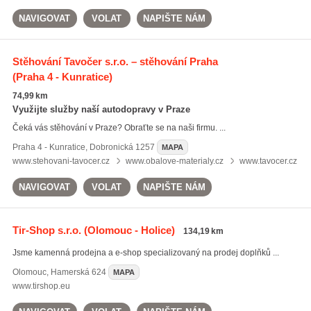
NAVIGOVAT
VOLAT
NAPIŠTE NÁM
Stěhování Tavočer s.r.o. – stěhování Praha
(Praha 4 - Kunratice)
74,99 km
Využijte služby naší autodopravy v Praze
Čeká vás stěhování v Praze? Obraťte se na naši firmu. ...
Praha 4 - Kunratice
,
Dobronická 1257
MAPA
www.stehovani-tavocer.cz
www.obalove-materialy.cz
www.tavocer.cz
NAVIGOVAT
VOLAT
NAPIŠTE NÁM
Tir-Shop s.r.o.
(Olomouc - Holice)
134,19 km
Jsme kamenná prodejna a e-shop specializovaný na prodej doplňků ...
Olomouc
,
Hamerská 624
MAPA
www.tirshop.eu