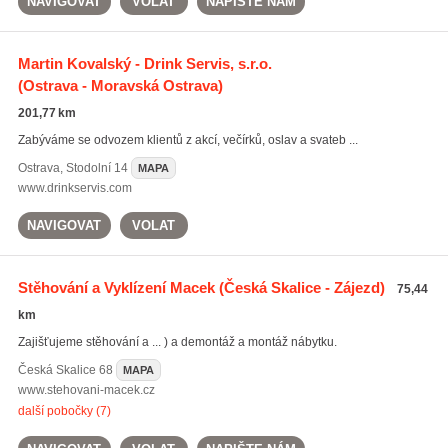
NAVIGOVAT
VOLAT
NAPIŠTE NÁM
Martin Kovalský - Drink Servis, s.r.o.
(Ostrava - Moravská Ostrava)
201,77 km
Zabýváme se odvozem klientů z akcí, večírků, oslav a svateb ...
Ostrava
,
Stodolní 14
MAPA
www.drinkservis.com
NAVIGOVAT
VOLAT
Stěhování a Vyklízení Macek
(Česká Skalice - Zájezd)
75,44
km
Zajišťujeme stěhování a ... ) a demontáž a montáž nábytku.
Česká Skalice
68
MAPA
www.stehovani-macek.cz
další pobočky (7)