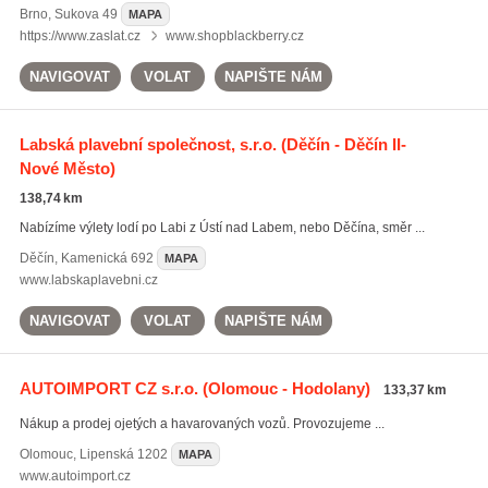
Brno
,
Sukova 49
MAPA
https://www.zaslat.cz
www.shopblackberry.cz
NAVIGOVAT
VOLAT
NAPIŠTE NÁM
Labská plavební společnost, s.r.o.
(Děčín - Děčín II-
Nové Město)
138,74 km
Nabízíme výlety lodí po Labi z Ústí nad Labem, nebo Děčína, směr ...
Děčín
,
Kamenická 692
MAPA
www.labskaplavebni.cz
NAVIGOVAT
VOLAT
NAPIŠTE NÁM
AUTOIMPORT CZ s.r.o.
(Olomouc - Hodolany)
133,37 km
Nákup a prodej ojetých a havarovaných vozů. Provozujeme ...
Olomouc
,
Lipenská 1202
MAPA
www.autoimport.cz