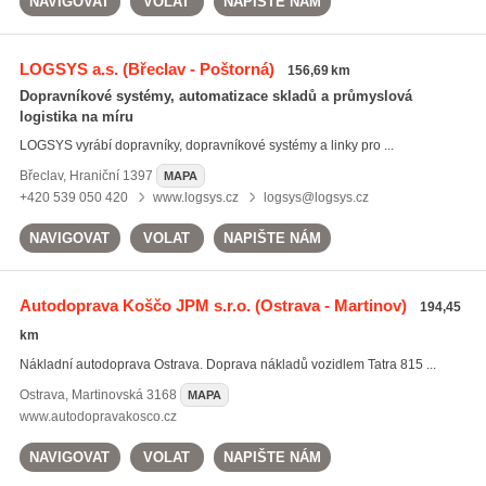
NAVIGOVAT
VOLAT
NAPIŠTE NÁM
LOGSYS a.s.
(Břeclav - Poštorná)
156,69 km
Dopravníkové systémy, automatizace skladů a průmyslová
logistika na míru
LOGSYS vyrábí dopravníky, dopravníkové systémy a linky pro ...
Břeclav
,
Hraniční 1397
MAPA
+420 539 050 420
www.logsys.cz
logsys@logsys.cz
NAVIGOVAT
VOLAT
NAPIŠTE NÁM
Autodoprava Koščo JPM s.r.o.
(Ostrava - Martinov)
194,45
km
Nákladní autodoprava Ostrava. Doprava nákladů vozidlem Tatra 815 ...
Ostrava
,
Martinovská 3168
MAPA
www.autodopravakosco.cz
NAVIGOVAT
VOLAT
NAPIŠTE NÁM