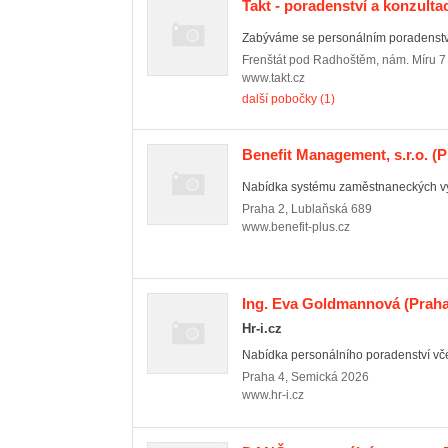
Takt - poradenství a konzultac
Zabýváme se personálním poradenstvím
Frenštát pod Radhoštěm
,
nám. Míru 7
www.takt.cz
další pobočky (1)
Benefit Management, s.r.o.
(P
Nabídka systému zaměstnaneckých v
Praha 2
,
Lublaňská 689
www.benefit-plus.cz
Ing. Eva Goldmannová
(Praha
Hr-i.cz
Nabídka personálního poradenství včet
Praha 4
,
Semická 2026
www.hr-i.cz