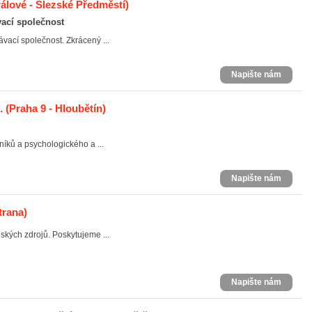
álové - Slezské Předměstí)
ací společnost
ací společnost. Zkrácený ...
Napište nám
.
(Praha 9 - Hloubětín)
íků a psychologického a ...
Napište nám
trana)
dských zdrojů. Poskytujeme ...
Napište nám