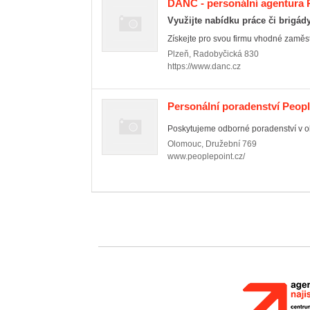
DANČ - personální agentura 
Využijte nabídku práce či brigád
Získejte pro svou firmu vhodné zaměs
Plzeň
,
Radobyčická 830
https://www.danc.cz
Personální poradenství People
Poskytujeme odborné poradenství v obla
Olomouc
,
Družební 769
www.peoplepoint.cz/