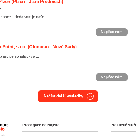
Plzeň
(Plzeň - Jižní Předměstí)
y
tnance – dodá vám je naše ...
Napište nám
Point, s.r.o.
(Olomouc - Nové Sady)
sti personalistiky a ...
Napište nám
Načíst další výsledky
Propagace na Najisto
Praktické služ
Agentura Najisto