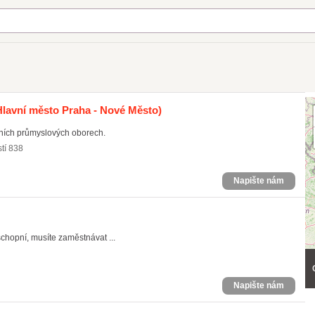
lavní město Praha - Nové Město)
vních průmyslových oborech.
tí 838
Napište nám
chopní, musíte zaměstnávat ...
Napište nám