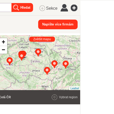
Sekce
Napište více firmám
Zvětšit mapu
+
−
Leaflet
Celá ČR
Vybrat region