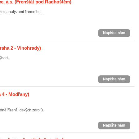
e, a.s.
(Frenštát pod Radhoštěm)
, analýzami firemního ...
Napište nám
raha 2 - Vinohrady)
ýhod.
Napište nám
 4 - Modřany)
ně řízení lidských zdrojů.
Napište nám