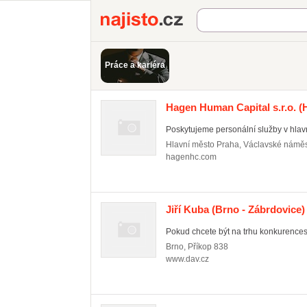
Najisto.cz
Práce a kariéra
Hagen Human Capital s.r.o.
(H
Poskytujeme personální služby v hla
Hlavní město Praha
,
Václavské náměs
hagenhc.com
Jiří Kuba
(Brno - Zábrdovice)
Pokud chcete být na trhu konkurences
Brno
,
Příkop 838
www.dav.cz