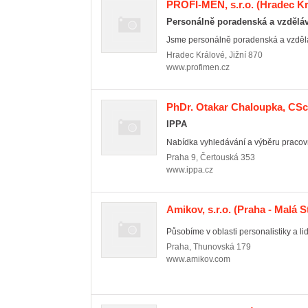
PROFI-MEN, s.r.o.
(Hradec Kr
Personálně poradenská a vzděláv
Jsme personálně poradenská a vzděláv
Hradec Králové
,
Jižní 870
www.profimen.cz
PhDr. Otakar Chaloupka, CSc
IPPA
Nabídka vyhledávání a výběru pracovn
Praha 9
,
Čertouská 353
www.ippa.cz
Amikov, s.r.o.
(Praha - Malá S
Působíme v oblasti personalistiky a li
Praha
,
Thunovská 179
www.amikov.com