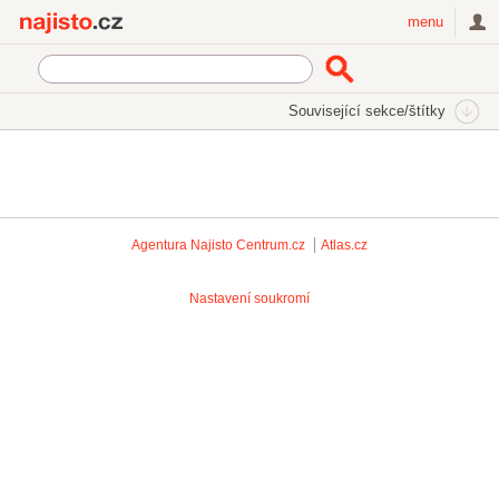
Najisto.cz
menu
Související sekce/štítky
Agentura Najisto
Centrum.cz
Atlas.cz
Nastavení soukromí