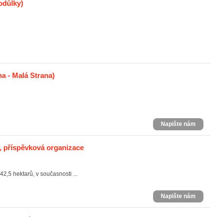
odůlky)
a - Malá Strana)
Napište nám
 příspěvková organizace
,5 hektarů, v současnosti ...
Napište nám