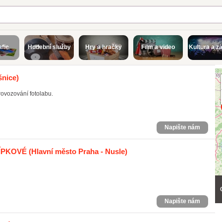
afie
Hudební služby
Hry a hračky
Film a video
Kultura a z
šnice)
rovozování fotolabu.
Napište nám
ŠÍPKOVÉ
(Hlavní město Praha - Nusle)
Napište nám