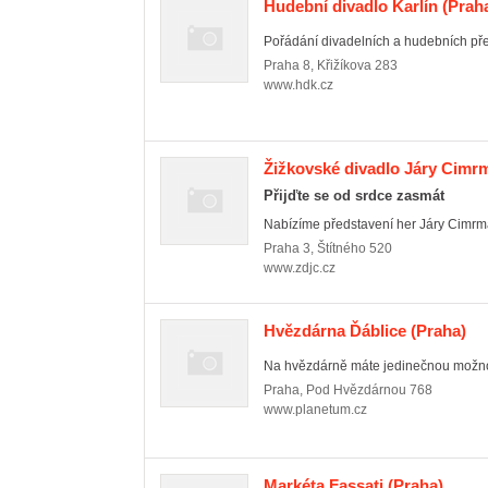
Hudební divadlo Karlín
(Praha
Pořádání divadelních a hudebních pře
Praha 8
,
Křižíkova 283
www.hdk.cz
Žižkovské divadlo Járy Cimr
Přijďte se od srdce zasmát
Nabízíme představení her Járy Cimrman
Praha 3
,
Štítného 520
www.zdjc.cz
Hvězdárna Ďáblice
(Praha)
Na hvězdárně máte jedinečnou možnos
Praha
,
Pod Hvězdárnou 768
www.planetum.cz
Markéta Fassati
(Praha)