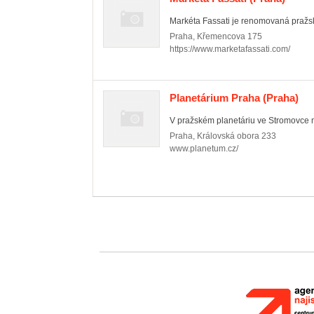
Markéta Fassati je renomovaná pražská
Praha
,
Křemencova 175
https://www.marketafassati.com/
Planetárium Praha
(Praha)
V pražském planetáriu ve Stromovce mů
Praha
,
Královská obora 233
www.planetum.cz/