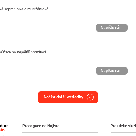
 sopranistka a multižánrová ...
Napište nám
žete na největší promítací ...
Napište nám
Načíst další výsledky
Propagace na Najisto
Praktické služ
Agentura Najisto