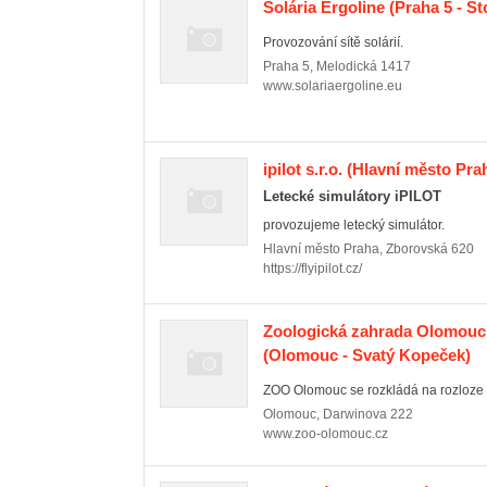
Solária Ergoline
(Praha 5 - St
Provozování sítě solárií.
Praha 5
,
Melodická 1417
www.solariaergoline.eu
ipilot s.r.o.
(Hlavní město Prah
Letecké simulátory iPILOT
provozujeme letecký simulátor.
Hlavní město Praha
,
Zborovská 620
https://flyipilot.cz/
Zoologická zahrada Olomouc,
(Olomouc - Svatý Kopeček)
ZOO Olomouc se rozkládá na rozloze 42
Olomouc
,
Darwinova 222
www.zoo-olomouc.cz