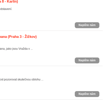
 8 - Karlín)
dstavení.
Napište nám
mana
(Praha 3 - Žižkov)
a, jako jsou Vražda v ...
Napište nám
t pozorovat skutečnou oblohu ...
Napište nám