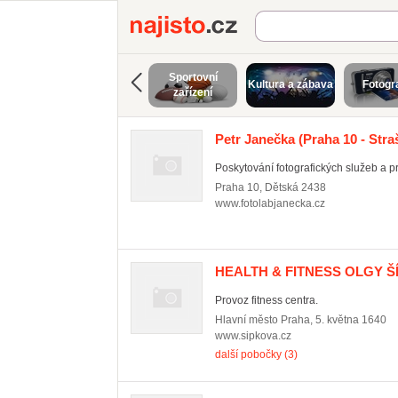
Najisto.cz
Sportovní
Kultura a zábava
Fotogr
zařízení
Petr Janečka
(Praha 10 - Stra
Poskytování fotografických služeb a p
Praha 10
,
Dětská 2438
www.fotolabjanecka.cz
HEALTH & FITNESS OLGY 
Provoz fitness centra.
Hlavní město Praha
,
5. května 1640
www.sipkova.cz
další pobočky (3)