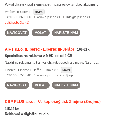
Pokud chcete v podnikání uspět, musíte oslovit širokou skupinu ...
Vračovice-Orlov
11
MAPA
+420 606 360 360
www.dtpshop.cz
info@dtpshop.cz
další pobočky (1)
NAVIGOVAT
VOLAT
NAPIŠTE NÁM
AiPT s.r.o.
(Liberec - Liberec III-Jeřáb)
109,62 km
Specialista na reklamu v MHD po celé ČR
Nabízíme reklamu na tramvajích, autobusech a v metru. Na trhu ...
Liberec - Liberec III-Jeřáb
,
1. máje 871
MAPA
+420 603 753 646
www.aipt.cz
info@aipt.cz
NAVIGOVAT
VOLAT
NAPIŠTE NÁM
CSP PLUS s.r.o. - Velkoplošný tisk Znojmo
(Znojmo)
115,13 km
Reklamní a digitální studio