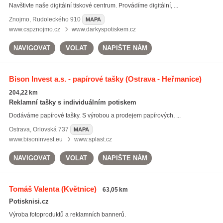
Navštivte naše digitální tiskové centrum. Provádíme digitální, ...
Znojmo
,
Rudoleckého 910
MAPA
www.cspznojmo.cz
www.darkyspotiskem.cz
NAVIGOVAT
VOLAT
NAPIŠTE NÁM
Bison Invest a.s. - papírové tašky
(Ostrava - Heřmanice)
204,22 km
Reklamní tašky s individuálním potiskem
Dodáváme papírové tašky. S výrobou a prodejem papírových, ...
Ostrava
,
Orlovská 737
MAPA
www.bisoninvest.eu
www.splast.cz
NAVIGOVAT
VOLAT
NAPIŠTE NÁM
Tomáš Valenta
(Květnice)
63,05 km
Potisknisi.cz
Výroba fotoproduktů a reklamních bannerů.