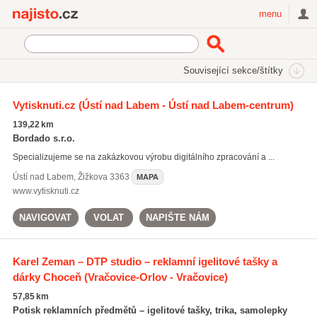
Najisto.cz
menu
SEKCE
ŠTÍTKY
Související sekce/štítky
Najisto.cz
Služby pro firmy
Reklamní služby a tisk
Vytisknuti.cz
(Ústí nad Labem - Ústí nad Labem-centrum)
Webdesign
(2909)
139,22 km
Reklamní agentury
(1837)
Bordado s.r.o.
Grafici a grafická studia
(1818)
Specializujeme se na zakázkovou výrobu digitálního zpracování a ...
Všechny související sekce
Ústí nad Labem
,
Žižkova 3363
MAPA
www.vytisknuti.cz
NAVIGOVAT
VOLAT
NAPIŠTE NÁM
Karel Zeman – DTP studio – reklamní igelitové tašky a
dárky Choceň
(Vračovice-Orlov - Vračovice)
57,85 km
Potisk reklamních předmětů – igelitové tašky, trika, samolepky