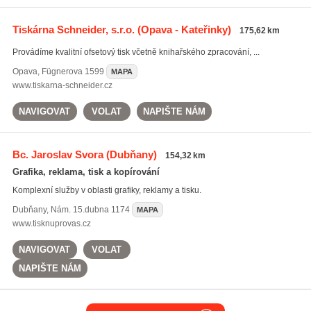
Tiskárna Schneider, s.r.o.
(Opava - Kateřinky)
175,62 km
Provádíme kvalitní ofsetový tisk včetně knihařského zpracování, ...
Opava
,
Fügnerova 1599
MAPA
www.tiskarna-schneider.cz
NAVIGOVAT
VOLAT
NAPIŠTE NÁM
Bc. Jaroslav Svora
(Dubňany)
154,32 km
Grafika, reklama, tisk a kopírování
Komplexní služby v oblasti grafiky, reklamy a tisku.
Dubňany
,
Nám. 15.dubna 1174
MAPA
www.tisknuprovas.cz
NAVIGOVAT
VOLAT
NAPIŠTE NÁM