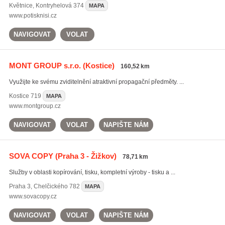
Květnice
,
Kontryhelová 374
MAPA
www.potisknisi.cz
NAVIGOVAT
VOLAT
MONT GROUP s.r.o.
(Kostice)
160,52 km
Využijte ke svému zviditelnění atraktivní propagační předměty. ...
Kostice
719
MAPA
www.montgroup.cz
NAVIGOVAT
VOLAT
NAPIŠTE NÁM
SOVA COPY
(Praha 3 - Žižkov)
78,71 km
Služby v oblasti kopírování, tisku, kompletní výroby - tisku a ...
Praha 3
,
Chelčického 782
MAPA
www.sovacopy.cz
NAVIGOVAT
VOLAT
NAPIŠTE NÁM