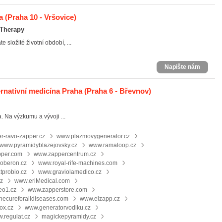
a
(Praha 10 - Vršovice)
 Therapy
 složité životní období, ...
Napište nám
ativní medicína Praha
(Praha 6 - Břevnov)
. Na výzkumu a vývoji ...
r-ravo-zapper.cz
www.plazmovygenerator.cz
www.pyramidyblazejovsky.cz
www.ramaloop.cz
pper.com
www.zappercentrum.cz
oberon.cz
www.royal-rife-machines.com
tprobio.cz
www.graviolamedico.cz
cz
www.eriMedical.com
eo1.cz
www.zapperstore.com
hecureforalldiseases.com
www.elzapp.cz
ox.cz
www.generatorvodiku.cz
.regulat.cz
magickepyramidy.cz