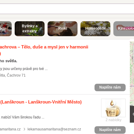
Bylinky a
jógy
Reiki
Homeopatie
Kineziolo
extrakty
Čachrova – Tělo, duše a mysl jen v harmonii
)
ho světla.
 jsou určeny právě pro tvé ...
tla, Čachrov 71
Napište nám
(Lanškroun - Lanškroun-Vnitřní Město)
 nabízí Vám širokou řadu ...
2 nabídky
amaritana.cz
lekarnausamaritana@seznam.cz
Napište nám