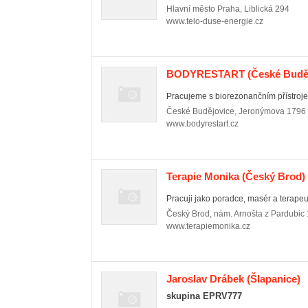
Hlavní město Praha
,
Liblická 294
www.telo-duse-energie.cz
BODYRESTART
(České Buděj
Pracujeme s biorezonančním přístroje
České Budějovice
,
Jeronýmova 1796
www.bodyrestart.cz
Terapie Monika
(Český Brod)
Pracuji jako poradce, masér a terapeut
Český Brod
,
nám. Arnošta z Pardubic 
www.terapiemonika.cz
Jaroslav Drábek
(Šlapanice)
skupina EPRV777