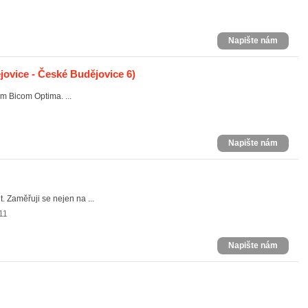
Napište nám
ovice - České Budějovice 6)
m Bicom Optima. ...
Napište nám
. Zaměřuji se nejen na ...
11
Napište nám