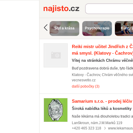
Najisto.cz
Styl a krása
Psychoterapie
Kurzy 
Reiki mistr učitel Jindřich z 
má smysl.
(Klatovy - Čachrov
Vítej na stránkách Chrámu věčné
Buď pozdravena dobrá duše, tyto řádky
Klatovy - Čachrov
,
Chrám věčného svě
vecnesvetlo.cz
další pobočky (3)
Samarium s.r.o. - prodej léčiv
Široká nabídka léků a kosmetiky
Naše lékárna má dlouholetou tradici a
Lanškroun
,
nám.J.M.Marků 119
+420 465 323 118
www.lekarnaus