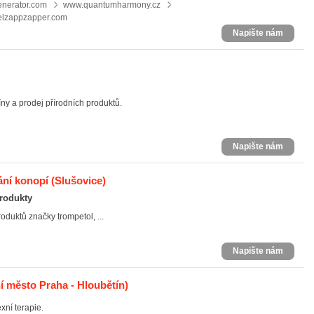
nerator.com
www.quantumharmony.cz
lzappzapper.com
Napište nám
íny a prodej přírodních produktů.
Napište nám
ání konopí
(Slušovice)
rodukty
duktů značky trompetol, ...
Napište nám
í město Praha - Hloubětín)
ní terapie.