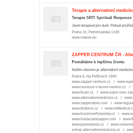
Terapie a alternativní medicín
Terapie SRT/ Spirituál Responze
Jsem terapeut pro duši. Pokud prožíváte
Praha 10
,
Petrohradská 1339
www.natave.eu
ZAPPER CENTRUM ČR - Altern
Pomáháme k lepšímu životu
Naším oborem je alternativní medicína
Praha 6
,
Na Petřinách 1945
www.zapper-centrum.cz
www.supe
www.revoluce-v-leceni-nemoci.cz
www.fscan.cz
www.super-ravo-za
www.alternativnimedicina.cz
www.
www.zapperstore.com
www.regula
www.biotorus.cz
www.eriMedical.
www.KuzelovePyramidy.cz
www.s
www.huldaclarkzapper.com
www.t
www.plasmaloop.cz
www.vodared
eshop.alternativnimedicina.cz
www