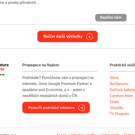
y a prodej přírodních ...
Napište nám
Načíst další výsledky
Propagace na Najisto
Praktické služ
Agentura Najisto
Podnikáte? Pomůžeme vám s propagací na
Slevy
internetu. Jsme Google Premium Partner a
Bezšanonu
spadáme pod Economia, a.s. - jeden z
Daňová kalkul
největších mediálních domů v ČR.
Centrum firem
Email
Podpořit podnikání reklamou
Slovníky
TV Program