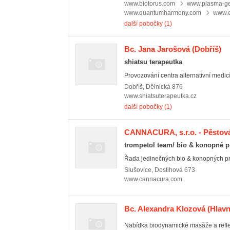
www.biotorus.com
www.plasma-ge
www.quantumharmony.com
www.e
další pobočky (1)
Bc. Jana Jarošová
(Dobříš)
shiatsu terapeutka
Provozování centra alternativní medic
Dobříš
,
Dělnická 876
www.shiatsuterapeutka.cz
další pobočky (1)
CANNACURA, s.r.o. - Pěstov
trompetol team/ bio & konopné p
Řada jedinečných bio & konopných pro
Slušovice
,
Dostihová 673
www.cannacura.com
Bc. Alexandra Klozová
(Hlavn
Nabídka biodynamické masáže a reflex