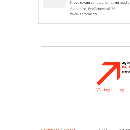
Provozování centra alternativní medicín
Šlapanice
,
Bedřichovická 73
www.japrorok.cz/
Všechny kontakty