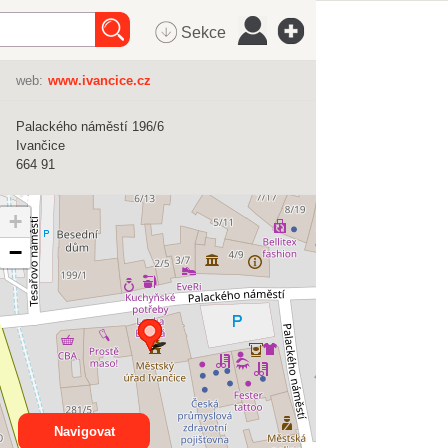
Sekce
web:
www.ivancice.cz
Palackého náměstí 196/6
Ivančice
664 91
+
−
Navigovat