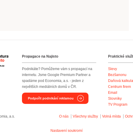
Propagace na Najisto
Praktické služ
Agentura Najisto
Podnikáte? Pomůžeme vám s propagací na
Slevy
internetu. Jsme Google Premium Partner a
Bezšanonu
spadáme pod Economia, a.s. - jeden z
Daňová kalkul
největších mediálních domů v ČR.
Centrum firem
Email
Podpořit podnikání reklamou
Slovníky
TV Program
mia, a.s.
O nás
Všechny služby
Volná místa
Ochr
Nastavení soukromí