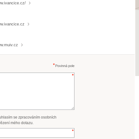
w.ivancice.cz/
w.ivancice.cz
w.muiv.cz
Povinná pole
uhlasím se zpracováním osobních
ězení mého dotazu.