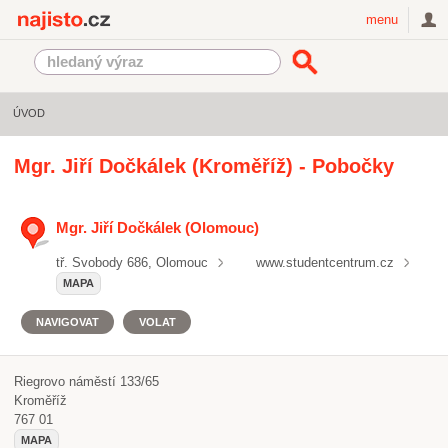
Najisto.cz
menu
ÚVOD
Mgr. Jiří Dočkálek (Kroměříž) - Pobočky
Mgr. Jiří Dočkálek (Olomouc)
tř. Svobody 686, Olomouc
www.studentcentrum.cz
MAPA
NAVIGOVAT
VOLAT
Riegrovo náměstí 133/65
Kroměříž
767 01
MAPA