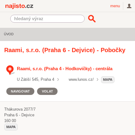
Najisto.cz
menu
ÚVOD
Raami, s.r.o. (Praha 6 - Dejvice) - Pobočky
Raami, s.r.o. (Praha 4 - Hodkovičky) - centrála
U Zátiší 545, Praha 4
www.lunos.cz/
MAPA
NAVIGOVAT
VOLAT
Thákurova 2077/7
Praha 6 - Dejvice
160 00
MAPA