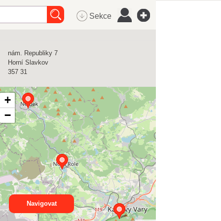
Sekce
nám. Republiky 7
Horní Slavkov
357 31
+
−
Navigovat