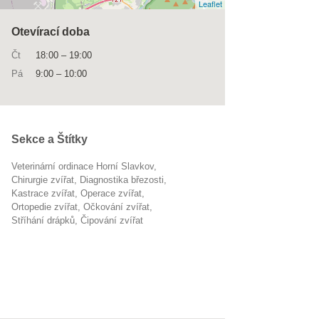
Leaflet
Otevírací doba
Čt
18:00
–
19:00
Pá
9:00
–
10:00
Sekce a Štítky
Veterinární ordinace Horní Slavkov
chirurgie zvířat
diagnostika březosti
kastrace zvířat
operace zvířat
ortopedie zvířat
očkování zvířat
stříhání drápků
čipování zvířat