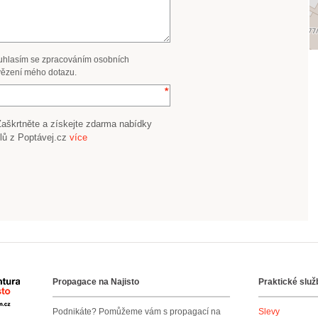
uhlasím se zpracováním osobních
ězení mého dotazu.
Zaškrtněte a získejte zdarma nabídky
lů z Poptávej.cz
více
Propagace na Najisto
Praktické služ
Agentura Najisto
Podnikáte? Pomůžeme vám s propagací na
Slevy