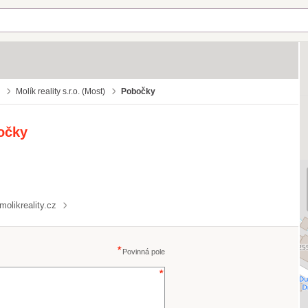
Molík reality s.r.o. (Most)
Pobočky
bočky
molikreality.cz
Povinná pole