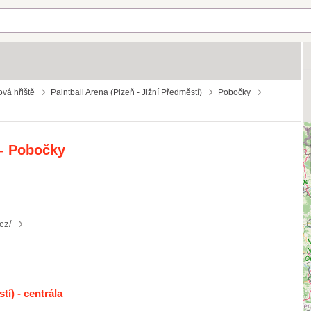
ová hřiště
Paintball Arena (Plzeň - Jižní Předměstí)
Pobočky
 - Pobočky
cz/
tí) - centrála