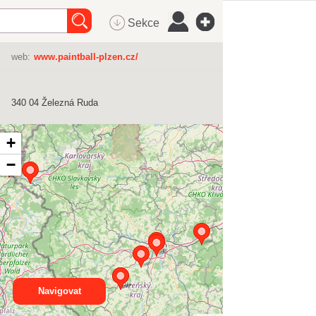
Sekce
web:
www.paintball-plzen.cz/
340 04
Železná Ruda
+
−
Navigovat