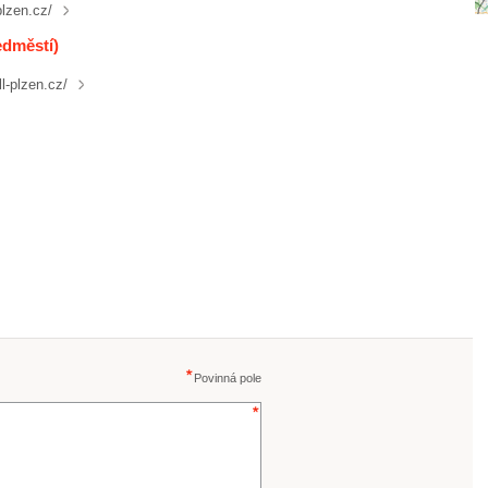
plzen.cz/
edměstí)
l-plzen.cz/
Povinná pole