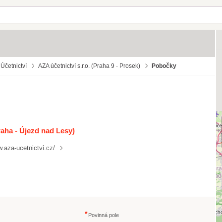
Účetnictví
AZA účetnictví s.r.o. (Praha 9 - Prosek)
Pobočky
raha - Újezd nad Lesy)
.aza-ucetnictvi.cz/
Povinná pole