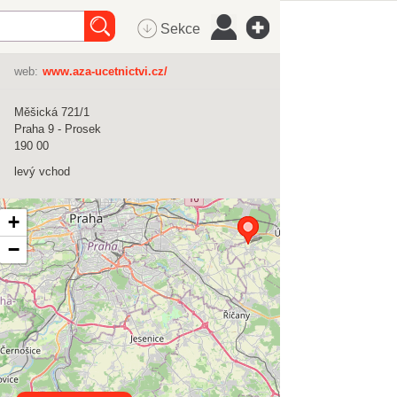
Sekce
web:
www.aza-ucetnictvi.cz/
Měšická 721/1
Praha 9 - Prosek
190 00
levý vchod
+
−