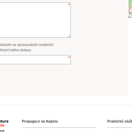
uhlasím se zpracováním osobních
ězení mého dotazu.
Propagace na Najisto
Praktické služ
Agentura Najisto