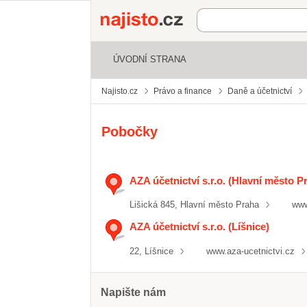
Najisto.cz
ÚVODNÍ STRANA
Najisto.cz
Právo a finance
Daně a účetnictví
Pobočky
AZA účetnictví s.r.o. (Hlavní město P
Lišická 845, Hlavní město Praha
www
AZA účetnictví s.r.o. (Líšnice)
22, Líšnice
www.aza-ucetnictvi.cz
Napište nám