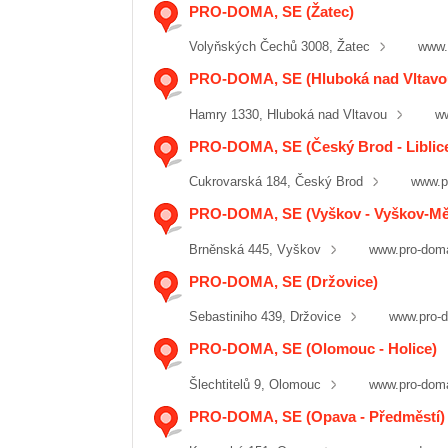
PRO-DOMA, SE (Žatec)
Volyňských Čechů 3008, Žatec
www.
PRO-DOMA, SE (Hluboká nad Vltavo
Hamry 1330, Hluboká nad Vltavou
w
PRO-DOMA, SE (Český Brod - Liblic
Cukrovarská 184, Český Brod
www.p
PRO-DOMA, SE (Vyškov - Vyškov-Mě
Brněnská 445, Vyškov
www.pro-dom
PRO-DOMA, SE (Držovice)
Sebastiniho 439, Držovice
www.pro-
PRO-DOMA, SE (Olomouc - Holice)
Šlechtitelů 9, Olomouc
www.pro-dom
PRO-DOMA, SE (Opava - Předměstí)