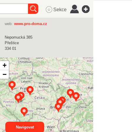
Sekce
web:
www.pro-doma.cz
Nepomucká 385
Přeštice
334 01
+
−
Navigovat