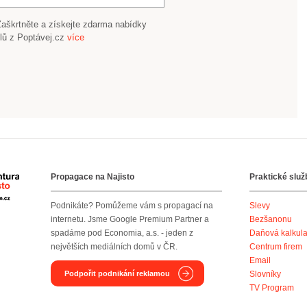
Zaškrtněte a získejte zdarma nabídky
lů z Poptávej.cz
více
Propagace na Najisto
Praktické služ
Agentura Najisto
Podnikáte? Pomůžeme vám s propagací na
Slevy
internetu. Jsme Google Premium Partner a
Bezšanonu
spadáme pod Economia, a.s. - jeden z
Daňová kalkul
největších mediálních domů v ČR.
Centrum firem
Email
Podpořit podnikání reklamou
Slovníky
TV Program