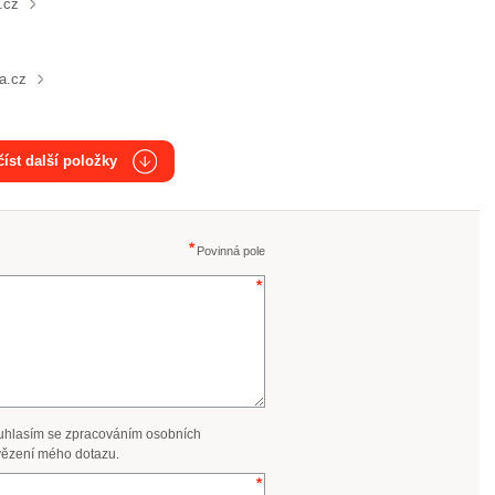
.cz
a.cz
íst další položky
Povinná pole
uhlasím se zpracováním osobních
ězení mého dotazu.