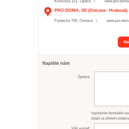
Krnovská 151, Opava
www.pro-doma
PRO-DOMA, SE (Ostrava - Hrabová)
Frýdecká 700, Ostrava
www.pro-dom
Nač
Napište nám
Zpráva:
Vyplněním formuláře so
údajů za účelem zodpov
Váš e-mail: