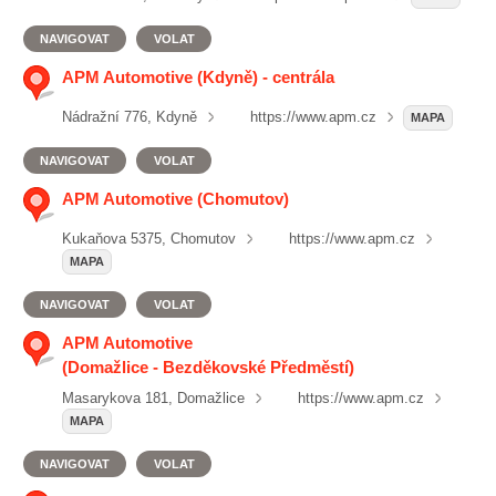
NAVIGOVAT
VOLAT
APM Automotive (Kdyně) - centrála
Nádražní 776, Kdyně
https://www.apm.cz
MAPA
NAVIGOVAT
VOLAT
APM Automotive (Chomutov)
Kukaňova 5375, Chomutov
https://www.apm.cz
MAPA
NAVIGOVAT
VOLAT
APM Automotive
(Domažlice - Bezděkovské Předměstí)
Masarykova 181, Domažlice
https://www.apm.cz
MAPA
NAVIGOVAT
VOLAT