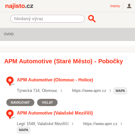
Najisto.cz
menu
ÚVOD
APM Automotive (Staré Město) - Pobočky
APM Automotive (Olomouc - Holice)
Týnecká 714, Olomouc
https://www.apm.cz
MAPA
NAVIGOVAT
VOLAT
APM Automotive (Valašské Meziříčí)
Legií 1549, Valašské Meziříčí
https://www.apm.cz
MAPA