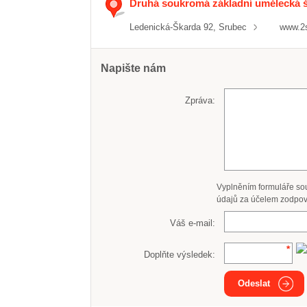
Druhá soukromá základní umělecká šk
Ledenická-Škarda 92, Srubec
www.2
Napište nám
Zpráva:
Vyplněním formuláře so
údajů za účelem zodpov
Váš e-mail:
Doplňte výsledek:
Odeslat