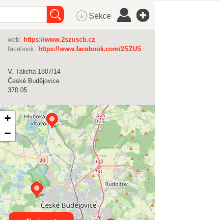
Sekce
web:
https://www.2szuscb.cz
facebook:
https://www.facebook.com/2SZUS
V. Talicha 1807/14
České Budějovice
370 05
+
−