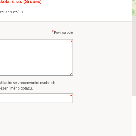
ola, s.r.o. (Srubec)
szuscb.cz/
Povinná pole
uhlasím se zpracováním osobních
ězení mého dotazu.