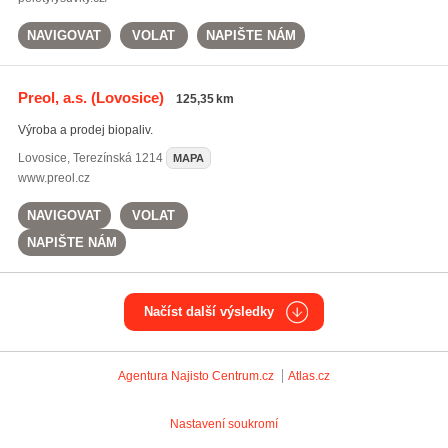
NAVIGOVAT
VOLAT
NAPIŠTE NÁM
Preol, a.s.
(Lovosice)
125,35 km
Výroba a prodej biopaliv.
Lovosice
,
Terezínská 1214
MAPA
www.preol.cz
NAVIGOVAT
VOLAT
NAPIŠTE NÁM
Načíst další výsledky
Agentura Najisto
Centrum.cz
Atlas.cz
Nastavení soukromí