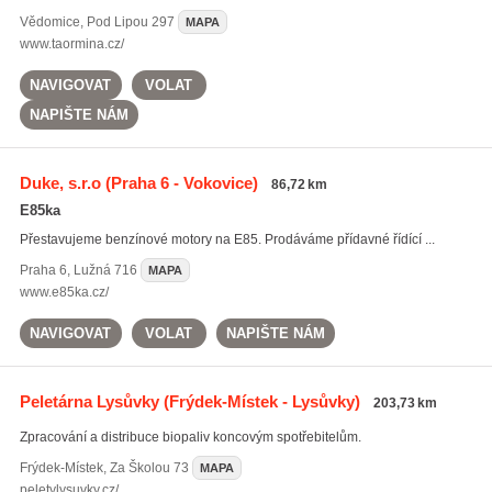
Vědomice
,
Pod Lipou 297
MAPA
www.taormina.cz/
NAVIGOVAT
VOLAT
NAPIŠTE NÁM
Duke, s.r.o
(Praha 6 - Vokovice)
86,72 km
E85ka
Přestavujeme benzínové motory na E85. Prodáváme přídavné řídící ...
Praha 6
,
Lužná 716
MAPA
www.e85ka.cz/
NAVIGOVAT
VOLAT
NAPIŠTE NÁM
Peletárna Lysůvky
(Frýdek-Místek - Lysůvky)
203,73 km
Zpracování a distribuce biopaliv koncovým spotřebitelům.
Frýdek-Místek
,
Za Školou 73
MAPA
peletylysuvky.cz/