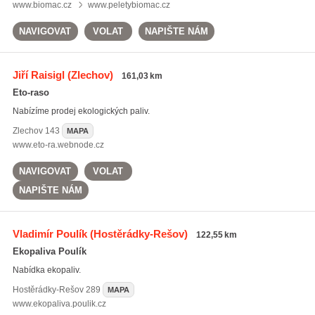
www.biomac.cz
www.peletybiomac.cz
NAVIGOVAT
VOLAT
NAPIŠTE NÁM
Jiří Raisigl
(Zlechov)
161,03 km
Eto-raso
Nabízíme prodej ekologických paliv.
Zlechov
143
MAPA
www.eto-ra.webnode.cz
NAVIGOVAT
VOLAT
NAPIŠTE NÁM
Vladimír Poulík
(Hostěrádky-Rešov)
122,55 km
Ekopaliva Poulík
Nabídka ekopaliv.
Hostěrádky-Rešov
289
MAPA
www.ekopaliva.poulik.cz