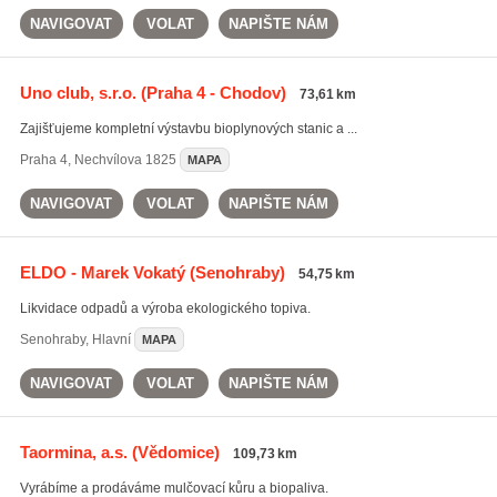
NAVIGOVAT
VOLAT
NAPIŠTE NÁM
Uno club, s.r.o.
(Praha 4 - Chodov)
73,61 km
Zajišťujeme kompletní výstavbu bioplynových stanic a ...
Praha 4
,
Nechvílova 1825
MAPA
NAVIGOVAT
VOLAT
NAPIŠTE NÁM
ELDO - Marek Vokatý
(Senohraby)
54,75 km
Likvidace odpadů a výroba ekologického topiva.
Senohraby
,
Hlavní
MAPA
NAVIGOVAT
VOLAT
NAPIŠTE NÁM
Taormina, a.s.
(Vědomice)
109,73 km
Vyrábíme a prodáváme mulčovací kůru a biopaliva.