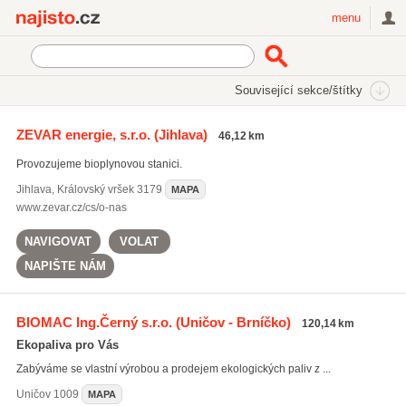
Najisto.cz
menu
SEKCE
ŠTÍTKY
Související sekce/štítky
Najisto.cz
Auto moto
Čerpací stanice
Biopaliva
ZEVAR energie, s.r.o.
(Jihlava)
46,12 km
Provozujeme bioplynovou stanici.
Jihlava
,
Královský vršek 3179
MAPA
www.zevar.cz/cs/o-nas
NAVIGOVAT
VOLAT
NAPIŠTE NÁM
BIOMAC Ing.Černý s.r.o.
(Uničov - Brníčko)
120,14 km
Ekopaliva pro Vás
Zabýváme se vlastní výrobou a prodejem ekologických paliv z ...
Uničov
1009
MAPA