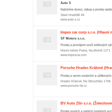
Auto S
Nabízíme dovoz, výkup a prodej ojetýc
Staré Hradiště
49
www.auto-s.cz
Impex car corp s.r.o.
(Hlavní 
SF Motors s.r.o.
Prodej a pronájem vozů světových vý
Hlavní město Praha
,
Na křivině 1371
www.impexcar.com
Porsche Hradec Králové
(Hra
Prodej a servis osobních a užitkových 
Hradec Králové
,
Na Okrouhlíku 1708
www.porsche-hk.cz
BV Auto Zlín s.r.o.
(Želechovic
Prodej nových a ojetých osobních voz