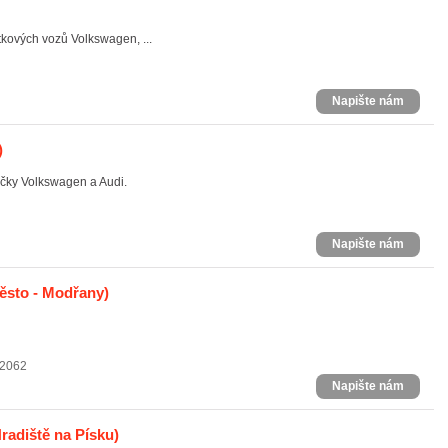
tkových vozů Volkswagen, ...
Napište nám
)
ačky Volkswagen a Audi.
Napište nám
sto - Modřany)
 2062
Napište nám
Hradiště na Písku)