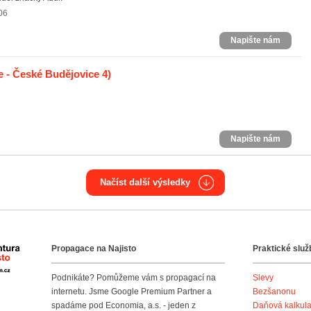
06
Napište nám
 - České Budějovice 4)
Napište nám
Načíst další výsledky
Propagace na Najisto
Praktické služ
Agentura Najisto
Podnikáte? Pomůžeme vám s propagací na
Slevy
internetu. Jsme Google Premium Partner a
Bezšanonu
spadáme pod Economia, a.s. - jeden z
Daňová kalkul