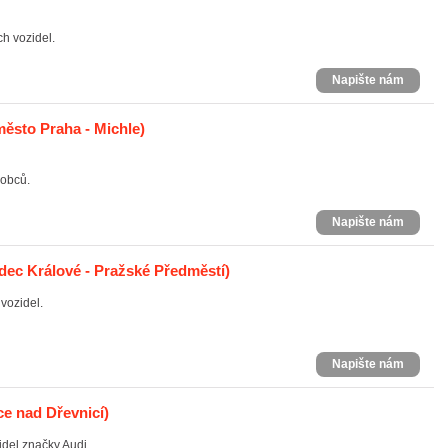
h vozidel.
Napište nám
město Praha - Michle)
robců.
Napište nám
dec Králové - Pražské Předměstí)
vozidel.
Napište nám
e nad Dřevnicí)
idel značky Audi.