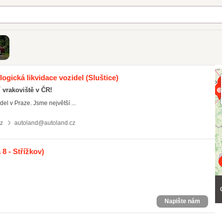
ů
logická likvidace vozidel
(Sluštice)
í vrakoviště v ČR!
el v Praze. Jsme největší ...
z
autoland@autoland.cz
8 - Střížkov)
Napište nám