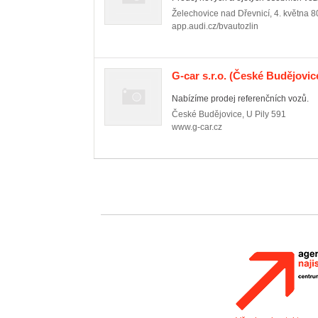
Želechovice nad Dřevnicí
,
4. května 8
app.audi.cz/bvautozlin
G-car s.r.o.
(České Budějovice
Nabízíme prodej referenčních vozů.
České Budějovice
,
U Pily 591
www.g-car.cz