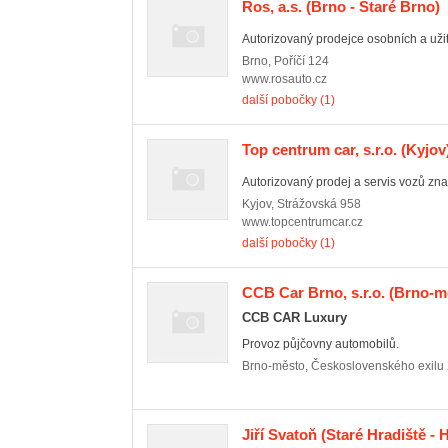
Ros, a.s.
(Brno - Staré Brno)
Autorizovaný prodejce osobních a uži
Brno
,
Poříčí 124
www.rosauto.cz
další pobočky (1)
Top centrum car, s.r.o.
(Kyjov
Autorizovaný prodej a servis vozů zn
Kyjov
,
Strážovská 958
www.topcentrumcar.cz
další pobočky (1)
CCB Car Brno, s.r.o.
(Brno-mě
CCB CAR Luxury
Provoz půjčovny automobilů.
Brno-město
,
Československého exilu
Jiří Svatoň
(Staré Hradiště - 