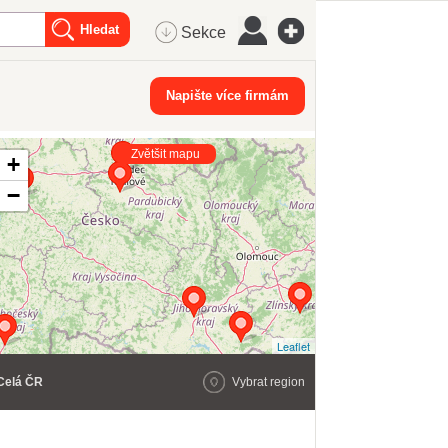
Sekce
Napište více firmám
Zvětšit mapu
+
−
Leaflet
Celá ČR
Vybrat region