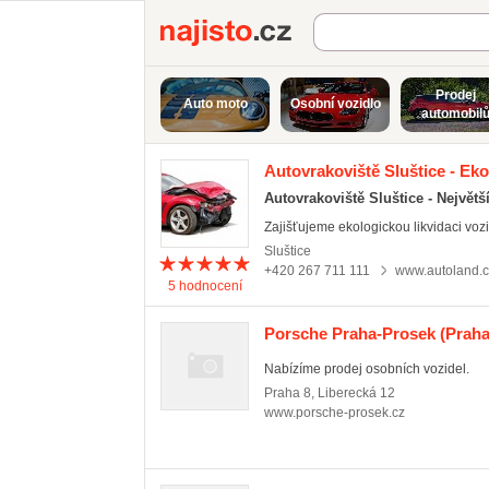
Najisto.cz
Prodej
Auto moto
Osobní vozidlo
automobil
Autovrakoviště Sluštice - Eko
Autovrakoviště Sluštice - Největš
Zajišťujeme ekologickou likvidaci vozid
Sluštice
+420 267 711 111
www.autoland.c
5
hodnocení
Porsche Praha-Prosek
(Praha 
Nabízíme prodej osobních vozidel.
Praha 8
,
Liberecká 12
www.porsche-prosek.cz